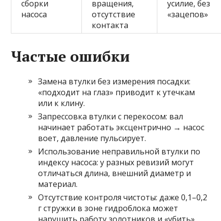
сборки
вращения,
усилие, без
насоса
отсутствие
«зацепов»
контакта
Частые ошибки
Замена втулки без измерения посадки:
«подходит на глаз» приводит к утечкам
или к клину.
Запрессовка втулки с перекосом: вал
начинает работать эксцентрично → насос
воет, давление пульсирует.
Использование неправильной втулки по
индексу насоса: у разных ревизий могут
отличаться длина, внешний диаметр и
материал.
Отсутствие контроля чистоты: даже 0,1–0,2
г стружки в зоне гидроблока может
нарушить работу золотников и «убить»