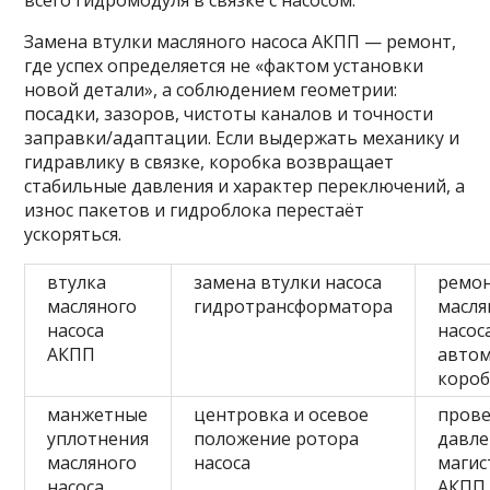
всего гидромодуля в связке с насосом.
Замена втулки масляного насоса АКПП — ремонт,
где успех определяется не «фактом установки
новой детали», а соблюдением геометрии:
посадки, зазоров, чистоты каналов и точности
заправки/адаптации. Если выдержать механику и
гидравлику в связке, коробка возвращает
стабильные давления и характер переключений, а
износ пакетов и гидроблока перестаёт
ускоряться.
втулка
замена втулки насоса
ремо
масляного
гидротрансформатора
масля
насоса
насос
АКПП
автом
коро
манжетные
центровка и осевое
пров
уплотнения
положение ротора
давле
масляного
насоса
магис
насоса
АКПП