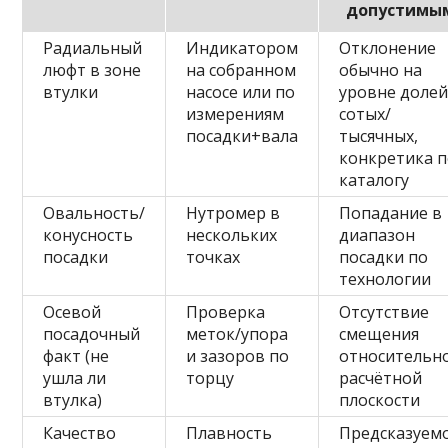
допустимы
Радиальный
Индикатором
Отклонение
люфт в зоне
на собранном
обычно на
втулки
насосе или по
уровне доле
измерениям
сотых/
посадки+вала
тысячных,
конкретика 
каталогу
Овальность/
Нутромер в
Попадание в
конусность
нескольких
диапазон
посадки
точках
посадки по
технологии
Осевой
Проверка
Отсутствие
посадочный
меток/упора
смещения
факт (не
и зазоров по
относительн
ушла ли
торцу
расчётной
втулка)
плоскости
Качество
Плавность
Предсказуем