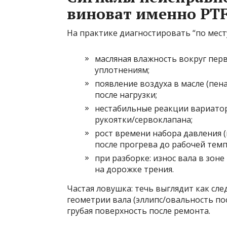
виноват именно PT
На практике диагностировать “по мес
масляная влажность вокруг перв
уплотнениям;
появление воздуха в масле (пе
после нагрузки;
нестабильные реакции вариатор
рукоятки/сервоклапана;
рост времени набора давления 
после прогрева до рабочей тем
при разборке: износ вала в зон
на дорожке трения.
Частая ловушка: течь выглядит как сл
геометрии вала (эллипс/овальность пос
грубая поверхность после ремонта.