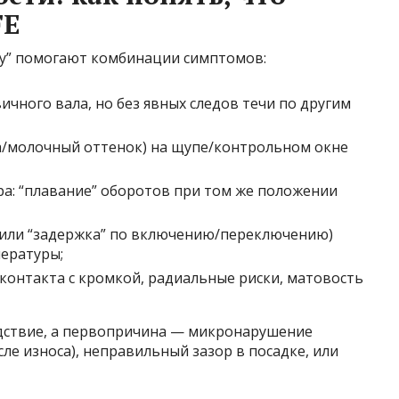
FE
ту” помогают комбинации симптомов:
ичного вала, но без явных следов течи по другим
на/молочный оттенок) на щупе/контрольном окне
а: “плавание” оборотов при том же положении
(или “задержка” по включению/переключению)
пературы;
е контакта с кромкой, радиальные риски, матовость
едствие, а первопричина — микронарушение
ле износа), неправильный зазор в посадке, или