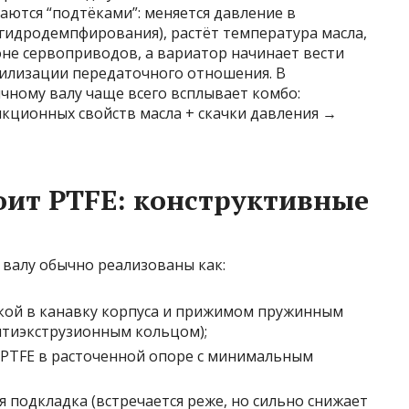
ются “подтёками”: меняется давление в
 гидродемпфирования), растёт температура масла,
оне сервоприводов, а вариатор начинает вести
билизации передаточного отношения. В
чному валу чаще всего всплывает комбо:
икционных свойств масла + скачки давления →
тоит PTFE: конструктивные
валу обычно реализованы как:
кой в канавку корпуса и прижимом пружинным
нтиэкструзионным кольцом);
 PTFE в расточенной опоре с минимальным
 подкладка (встречается реже, но сильно снижает