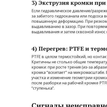
3) Экструзия кромки при
Если гидравлическое давление/разреже
за забитого гидроканала или подсоса в
повышенную деформацию. При резком 
выдавливанию в зазор. При повторяем
выдавливания и затем сквозной износ 
4) Перегрев: PTFE и тер
PTFE в целом термостойкий, но контак
Критичны не столько общие температу
кромки: при росте трения (из-за абраз
кромка “вскипает” на микромасштабе.
участка и изменение геометрии кромки
после разборки на рабочей кромке PTF
“ступенька”.
Сигналы неисправно