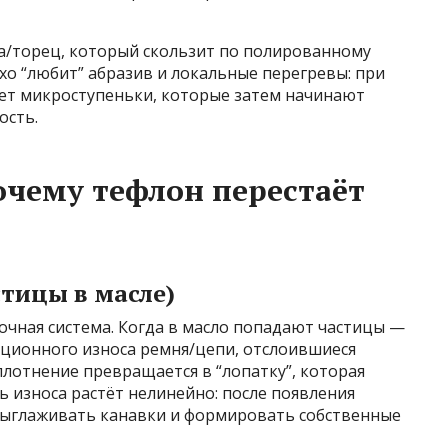
а/торец, который скользит по полированному
охо “любит” абразив и локальные перегревы: при
зует микроступеньки, которые затем начинают
ость.
очему тефлон перестаёт
стицы в масле)
зочная система. Когда в масло попадают частицы —
кционного износа ремня/цепи, отслоившиеся
лотнение превращается в “лопатку”, которая
ь износа растёт нелинейно: после появления
выглаживать канавки и формировать собственные