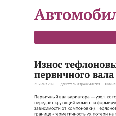
Автомоби
Износ тефлонов
первичного вала
21 июня 2026
Двигатель и трансмиссия
Коммен
Первичный вал вариатора — узел, кот
передаёт крутящий момент и формируе
зависимости от компоновки). Тефлонов
границе «герметичность vs. потери на 