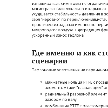
изнашиваться, симптомы не ограничива
магистралях (или локально в карманах
ухудшается стабильность давления в з
себя “неровно” по переключениям/ста
практических задачах именно по перви
микроподсос воздуха + деградация фр
ускоренный износ тефлона.
Где именно и как с
сценарии
Тефлоновые уплотнения на первичном 
манжетные кольца PTFE с посад
элементом (или “плавающим” а
радиальный разрезной элемент
зазором по валу;
комбинация PTFE + эластомерная