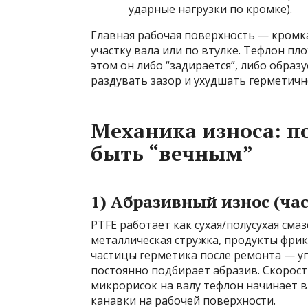
ударные нагрузки по кромке).
Главная рабочая поверхность — кромк
участку вала или по втулке. Тефлон пл
этом он либо “задирается”, либо обра
раздувать зазор и ухудшать герметичн
Механика износа: п
быть “вечным”
1) Абразивный износ (ча
PTFE работает как сухая/полусухая сма
металлическая стружка, продукты фри
частицы герметика после ремонта — уп
постоянно подбирает абразив. Скорост
микрорисок на валу тефлон начинает 
канавки на рабочей поверхности.