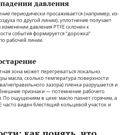
 падении давления
ние периодически просаживается (например, из-
оздуха по другой линии), уплотнение получает
изменении давления PTFE склонен к
ости события формируется “дорожка”
по рабочей линии.
мостарение
тная зона может перегреваться локально.
ры масла, сколько температура поверхности
ива/неправильного зазора) плёнка разрушается и
 Внешние признаки — потемнение рабочего
. По ощущениям в цехе: масло пахнет горячим, а
E часто виден блестящий кольцевой участок и
сти: как понять, что