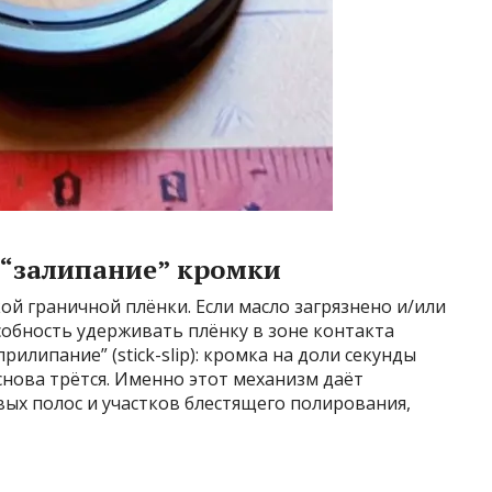
 “залипание” кромки
й граничной плёнки. Если масло загрязнено и/или
собность удерживать плёнку в зоне контакта
илипание” (stick-slip): кромка на доли секунды
снова трётся. Именно этот механизм даёт
ых полос и участков блестящего полирования,