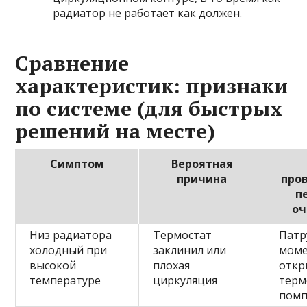
радиатор не работает как должен.
Сравнение
характеристик: признаки
по системе (для быстрых
решений на месте)
Симптом
Вероятная
причина
про
п
оч
Низ радиатора
Термостат
Патр
холодный при
заклинил или
мом
высокой
плохая
откр
температуре
циркуляция
терм
пом