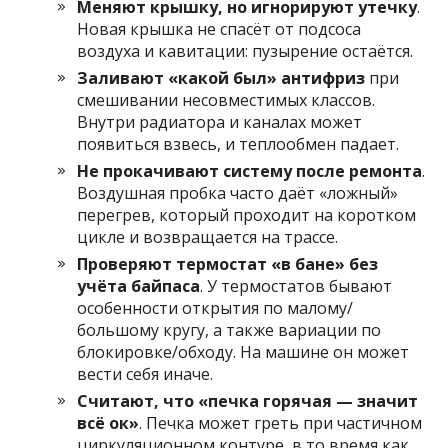
Меняют крышку, но игнорируют утечку
.
Новая крышка не спасёт от подсоса
воздуха и кавитации: пузырение остаётся.
Заливают «какой был» антифриз
при
смешивании несовместимых классов.
Внутри радиатора и каналах может
появиться взвесь, и теплообмен падает.
Не прокачивают систему после ремонта
.
Воздушная пробка часто даёт «ложный»
перегрев, который проходит на коротком
цикле и возвращается на трассе.
Проверяют термостат «в бане» без
учёта байпаса
. У термостатов бывают
особенности открытия по малому/
большому кругу, а также вариации по
блокировке/обходу. На машине он может
вести себя иначе.
Считают, что «печка горячая — значит
всё ок»
. Печка может греть при частичном
циркуляционном контуре, в то время как