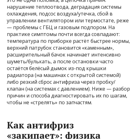
это не одна поломка, а цепочка причин:
нарушение теплоотвода, деградация системы
охлаждения, подсос воздуха/утечка, сбой в
управлении вентилятором или термостате, реже
— проблемы с ГБЦ и газовым подпором. На
практике симптомы почти всегда совпадают:
температура по приборке растёт быстрее нормы,
верхний патрубок становится «каменным»,
расширительный бачок начинает интенсивно
шуметь/булькать, а после остановки часто
остаётся белёсый дымок из-под крышки
радиатора (на машинах с открытой системой)
либо резкий сброс антифриза через пробку/
клапан (на системах с давлением). Ниже — разбор
причин и способа диагностировать их по шагам,
чтобы не «стрелять» по запчастям.
Как антифриз
«закипает»: физика