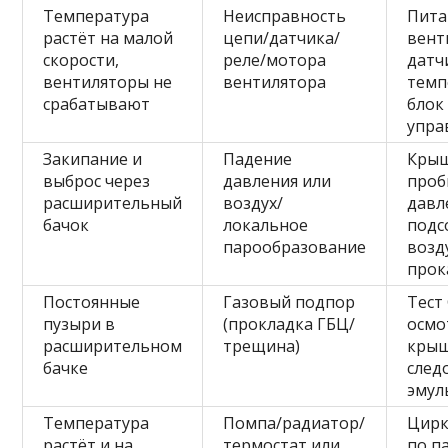
Температура
Неисправность
Пита
растёт на малой
цепи/датчика/
вент
скорости,
реле/мотора
датч
вентиляторы не
вентилятора
темп
срабатывают
блок
упра
Закипание и
Падение
Крыш
выброс через
давления или
проб
расширительный
воздух/
давл
бачок
локальное
подс
парообразование
возд
прок
Постоянные
Газовый подпор
Тест
пузыри в
(прокладка ГБЦ/
осмо
расширительном
трещина)
крыш
бачке
след
эмул
Температура
Помпа/радиатор/
Цирк
растёт и на
термостат или
по п