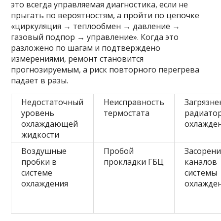
это всегда управляемая диагностика, если не
прыгать по вероятностям, а пройти по цепочке
«циркуляция → теплообмен → давление →
газовый подпор → управление». Когда это
разложено по шагам и подтверждено
измерениями, ремонт становится
прогнозируемым, а риск повторного перегрева
падает в разы.
Недостаточный
Неисправность
Загрязне
уровень
термостата
радиато
охлаждающей
охлажде
жидкости
Воздушные
Пробой
Засорен
пробки в
прокладки ГБЦ
каналов
системе
системы
охлаждения
охлажде