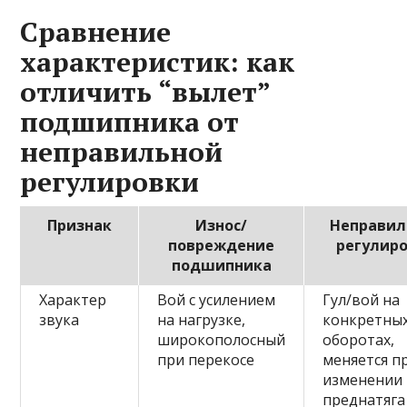
Сравнение
характеристик: как
отличить “вылет”
подшипника от
неправильной
регулировки
Признак
Износ/
Неправил
повреждение
регулир
подшипника
Характер
Вой с усилением
Гул/вой на
звука
на нагрузке,
конкретны
широкополосный
оборотах,
при перекосе
меняется п
изменении
преднатяга