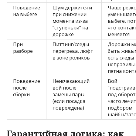
Поведение
Шум держится и
Чаще резк
на выбеге
при снижении
уменьшаетс
момента из-за
выбеге, по
“ступеньки” на
что контак
дорожке
меняется
При
Питтинг/следы
Дорожки м
разборе
перегрева, люфт
быть живым
в зоне роликов
есть следы
неправиль
пятна конт
Поведение
Неисчезающий
Вой
после
вой после
“подстраив
сборки
замены пары
под оборот
(если посадка
часто лечит
повреждена)
подбором
шайбы/заз
Гарантийная логика: как