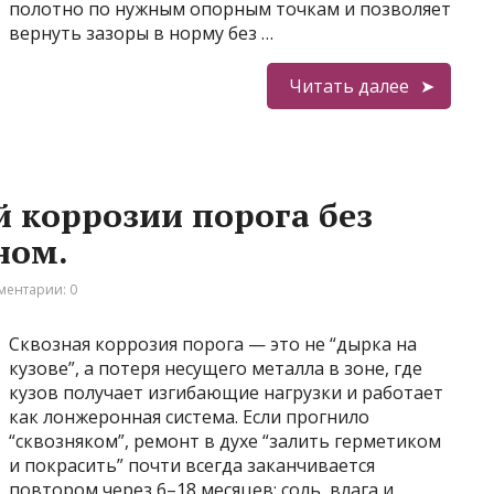
полотно по нужным опорным точкам и позволяет
вернуть зазоры в норму без …
Читать далее
й коррозии порога без
ном.
ментарии: 0
Сквозная коррозия порога — это не “дырка на
кузове”, а потеря несущего металла в зоне, где
кузов получает изгибающие нагрузки и работает
как лонжеронная система. Если прогнило
“сквозняком”, ремонт в духе “залить герметиком
и покрасить” почти всегда заканчивается
повтором через 6–18 месяцев: соль, влага и