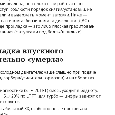
ми реальна, но только если работать по
туп, соблюсти порядок снятия/установки, не
ели и выдержать момент затяжки. Ниже —
на типовые бензиновые и дизельные ДВС с
е прокладка — это либо плоская графитовая/
анная (с втулками под болты/шпильки).
ладка впускного
тельно «умерла»
 холодном двигателе: чаще слышно при подаче
адсорбера/усилителя тормозов) и на оборотах
иагностике (STFT/LTFT) смесь уходит в бедноту.
 +5…+20% по LTFT, для турбо — цифры зависят от
вторяется.
стабильный ХХ, особенно после прогрева и
ёл».