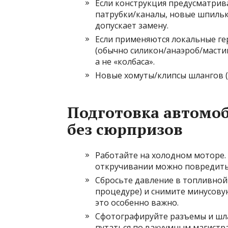
Если конструкция предусматрива
патрубки/каналы, новые шпиль
допускает замену.
Если применяются локальные гер
(обычно силикон/анаэроб/мастик
а не «колбаса».
Новые хомуты/клипсы шлангов (п
Подготовка автомоб
без сюрпризов
Работайте на холодном моторе.
откручивании можно повредить
Сбросьте давление в топливной 
процедуре) и снимите минусову
это особенно важно.
Сфотографируйте разъемы и шлан
путаться по вакуумным магистр