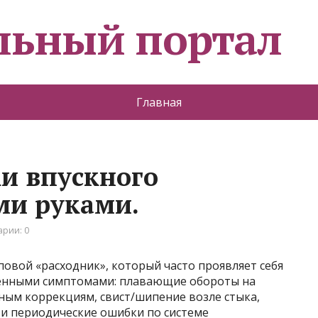
льный портал
Главная
и впускного
ми руками.
рии: 0
овой «расходник», который часто проявляет себя
свенными симптомами: плавающие обороты на
вным коррекциям, свист/шипение возле стыка,
е и периодические ошибки по системе