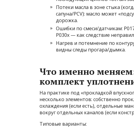
Потеки масла в зоне стыка (ког
сапуна/PCV): масло может «подс
дорожка.
Ошибки по смеси/датчикам: P017
P030x — как следствие неправи
Нагрев и потемнение по контур
видны следы прогара/дымка.
Что именно меняем:
комплект уплотнен
На практике под «прокладкой впускног
несколько элементов: собственно про
охлаждения (если есть), отдельные ма
вокруг отдельных каналов (если конст
Типовые варианты: