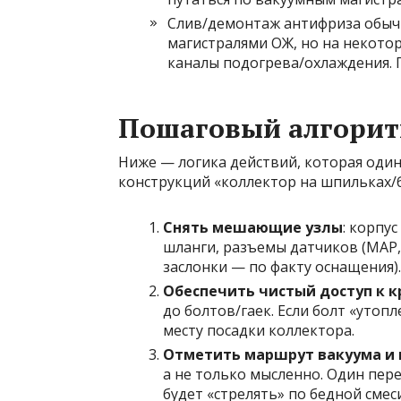
Слив/демонтаж антифриза обычно
магистралями ОЖ, но на некотор
каналы подогрева/охлаждения. 
Пошаговый алгори
Ниже — логика действий, которая оди
конструкций «коллектор на шпильках/б
Снять мешающие узлы
: корпу
шланги, разъемы датчиков (MAP,
заслонки — по факту оснащения).
Обеспечить чистый доступ к 
до болтов/гаек. Если болт «уто
месту посадки коллектора.
Отметить маршрут вакуума и 
а не только мысленно. Один пер
будет «стрелять» по бедной смес