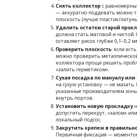
Снять коллектор
с равномерным
— аккуратно поддевать можно то
плоскость (лучше пластик/латунь,
Удалить остатки старой прок
должна стать матовой и чистой.
оставляет рисок глубже 0,1–0,2 м
Проверить плоскость
: если ест
можно проверить металлической
коллектора проще решить пробл
«залить герметиком».
Сухая посадка по мануалу или
на сухую установку — не мазать.
указанные производителем зоны 
внутрь портов.
Установить новую прокладку
н
допустить перекрут, «залом» или
локальный подсос.
Закрутить крепеж в правильн
Первичная фиксация — моментом 