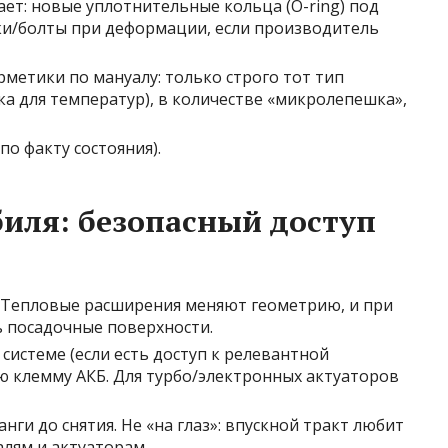
ет: новые уплотнительные кольца (O-ring) под
ки/болты при деформации, если производитель
метики по мануалу: только строго тот тип
а для температур), в количестве «микролепешка»,
о факту состояния).
иля: безопасный доступ
 Тепловые расширения меняют геометрию, и при
 посадочные поверхности.
системе (если есть доступ к релевантной
ю клемму АКБ. Для турбо/электронных актуаторов
ги до снятия. Не «на глаз»: впускной тракт любит
алям и актуаторам.