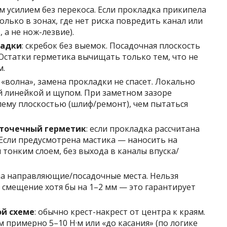
 усилием без перекоса. Если прокладка прикипела
лько в зонах, где нет риска повредить канал или
 а не нож-лезвие).
ладки
: скребок без выемок. Посадочная плоскость
 Остатки герметика вычищать только тем, что не
м.
ь «волна», замена прокладки не спасет. Локально
 линейкой и щупом. При заметном зазоре
ему плоскостью (шлиф/ремонт), чем пытаться
 точечный герметик
: если прокладка рассчитана
 Если предусмотрена мастика — наносить на
тонким слоем, без выхода в каналы впуска/
а направляющие/посадочные места. Нельзя
 смещение хотя бы на 1–2 мм — это гарантирует
ой схеме
: обычно крест-накрест от центра к краям.
примерно 5–10 Н·м или «до касания» (по логике