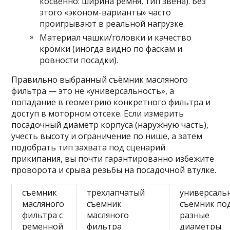
косвенно: ширина ремня, тип звена). Без
этого «эконом-варианты» часто
проигрывают в реальной нагрузке.
Материал чашки/головки и качество
кромки (иногда видно по фаскам и
ровности посадки).
Правильно выбранный съёмник масляного
фильтра — это не «универсальность», а
попадание в геометрию конкретного фильтра и
доступ в моторном отсеке. Если измерить
посадочный диаметр корпуса (наружную часть),
учесть высоту и ограничение по нише, а затем
подобрать тип захвата под сценарий
прикипания, вы почти гарантированно избежите
проворота и срыва резьбы на посадочной втулке.
съемник
трехлапчатый
универсаль
масляного
съемник
съемник по
фильтра с
масляного
разные
ременной
фильтра
диаметры