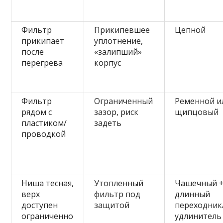
Фильтр
Прикипевшее
Цепной
прикипает
уплотнение,
после
«залипший»
перегрева
корпус
Фильтр
Ограниченный
Ременной и
рядом с
зазор, риск
щипцовый
пластиком/
задеть
проводкой
Ниша тесная,
Утопленный
Чашечный 
верх
фильтр под
длинный
доступен
защитой
переходник
ограниченно
удлинитель