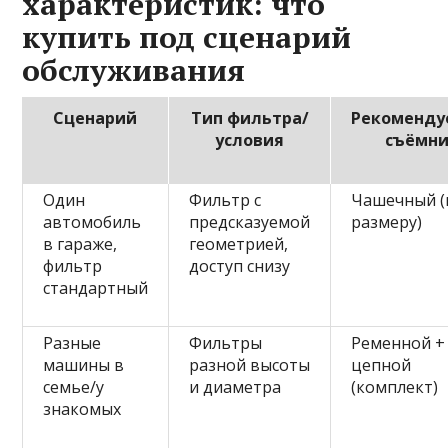
характеристик: что
купить под сценарий
обслуживания
Сценарий
Тип фильтра/
Рекоменд
условия
съёмн
Один
Фильтр с
Чашечный (
автомобиль
предсказуемой
размеру)
в гараже,
геометрией,
фильтр
доступ снизу
стандартный
Разные
Фильтры
Ременной +
машины в
разной высоты
цепной
семье/у
и диаметра
(комплект)
знакомых