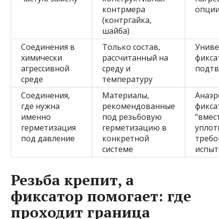
контрмера
опци
(контргайка,
шайба)
Соединения в
Только состав,
Униве
химически
рассчитанный на
фикса
агрессивной
среду и
подт
среде
температуру
Соединения,
Материалы,
Анаэ
где нужна
рекомендованные
фикса
именно
под резьбовую
“вмес
герметизация
герметизацию в
уплот
под давление
конкретной
требо
системе
испыт
Резьба крепит, а
фиксатор помогает: где
проходит граница