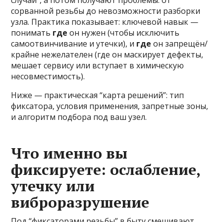
случай”, а потом получают проблемы: от
сорванной резьбы до невозможности разборки
узла. Практика показывает: ключевой навык —
понимать
где
он нужен (чтобы исключить
самоотвинчивание и утечки), и
где
он запрещён/
крайне нежелателен (где он маскирует дефекты,
мешает сервису или вступает в химическую
несовместимость).
Ниже — практическая “карта решений”: тип
фиксатора, условия применения, запретные зоны,
и алгоритм подбора под ваш узел.
Что именно вы
фиксируете: ослабление,
утечку или
виброразрушение
Под “фиксаторами резьбы” в быту смешивают