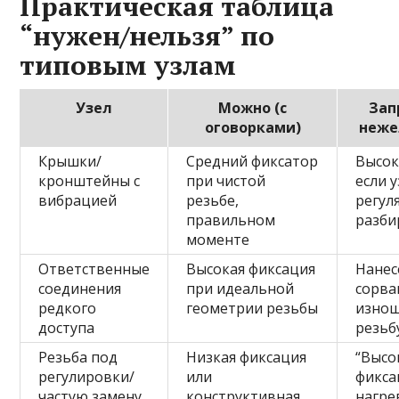
Практическая таблица
“нужен/нельзя” по
типовым узлам
Узел
Можно (с
Зап
оговорками)
неже
Крышки/
Средний фиксатор
Высок
кронштейны с
при чистой
если 
вибрацией
резьбе,
регул
правильном
разб
моменте
Ответственные
Высокая фиксация
Нанес
соединения
при идеальной
сорва
редкого
геометрии резьбы
изно
доступа
резьб
Резьба под
Низкая фиксация
“Высо
регулировки/
или
фикса
частую замену
конструктивная
нагре