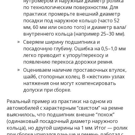
нутромером и наружный диаметр ролика
по технологическим поверхностям. Для
практики: промерьте внешний диаметр
посадки под наружное кольцо (часто 52
мм, 60 мм или около того) и диаметр вала/
внутреннего кольца (например 25–30 мм).
Сверяем ширину подшипника и
посадочную глубину. Ошибка на 0,5–1,0 мм
легко приводит к упору/перекосу и
появлению перекоса дорожки ремня.
Оцениваем наличие проставочных втулок,
шайб, стопорных колец. В «жёстких» узлах
натяжения они могут компенсировать
допуски при сборке.
Реальный пример из практики: на одном из
автомобилей с характерным “свистом” на ремне
выяснилось, что подшипник внешне “похож”
(одинаковый посадочный диаметр наружного
кольца), но другой ширины на 1 мм. Итог — ролик
при сборке упирался раньше и ремень работал с