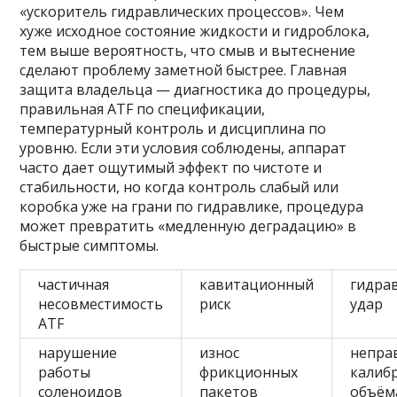
«ускоритель гидравлических процессов». Чем
хуже исходное состояние жидкости и гидроблока,
тем выше вероятность, что смыв и вытеснение
сделают проблему заметной быстрее. Главная
защита владельца — диагностика до процедуры,
правильная ATF по спецификации,
температурный контроль и дисциплина по
уровню. Если эти условия соблюдены, аппарат
часто дает ощутимый эффект по чистоте и
стабильности, но когда контроль слабый или
коробка уже на грани по гидравлике, процедура
может превратить «медленную деградацию» в
быстрые симптомы.
частичная
кавитационный
гидра
несовместимость
риск
удар
ATF
нарушение
износ
непра
работы
фрикционных
калиб
соленоидов
пакетов
объём