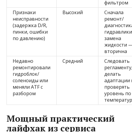
фильтром
Признаки
Высокий
Сначала
неисправности
ремонт/
(задержка D/R,
диагностик
пинки, ошибки
гидравлики
по давлению)
замена
жидкости 
вторична
Недавно
Средний
Следовать
ремонтировали
регламенту
гидроблок/
делать
соленоиды или
адаптации 
меняли ATF с
проверять
разбором
уровень по
температу
Мощный практический
лайфхак из сервиса