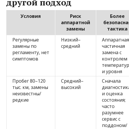
другой подход
Условия
Риск
Более
аппаратной
безопасна
замены
тактика
Регулярные
Низкий–
Аппаратна
замены по
средний
частичная
регламенту, нет
замена с
симптомов
контролем
температу
и уровня
Пробег 80–120
Средний–
Сначала
тыс. км, замены
высокий
диагностик
неизвестны/
и оценка
редкие
состояния;
часто
разумнее
сервис с
поддоном/