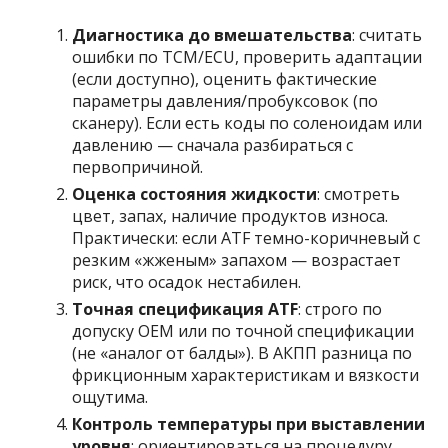
Диагностика до вмешательства
: считать
ошибки по TCM/ECU, проверить адаптации
(если доступно), оценить фактические
параметры давления/пробуксовок (по
сканеру). Если есть коды по соленоидам или
давлению — сначала разбираться с
первопричиной.
Оценка состояния жидкости
: смотреть
цвет, запах, наличие продуктов износа.
Практически: если ATF темно-коричневый с
резким «жженым» запахом — возрастает
риск, что осадок нестабилен.
Точная спецификация ATF
: строго по
допуску OEM или по точной спецификации
(не «аналог от балды»). В АКПП разница по
фрикционным характеристикам и вязкости
ощутима.
Контроль температуры при выставлении
уровня
: ориентироваться на процедуру