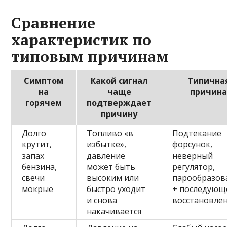
Сравнение
характеристик по
типовым причинам
Симптом
Какой сигнал
Типична
на
чаще
причин
горячем
подтверждает
причину
Долго
Топливо «в
Подтекание
крутит,
избытке»,
форсунок,
запах
давление
неверный
бензина,
может быть
регулятор,
свечи
высоким или
парообразов
мокрые
быстро уходит
+ последующ
и снова
восстановле
накачивается