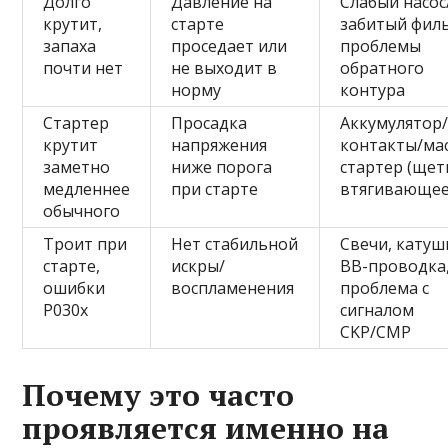
Долго
Давление на
Слабый насос
крутит,
старте
забитый фил
запаха
проседает или
проблемы
почти нет
не выходит в
обратного
норму
контура
Стартер
Просадка
Аккумулятор
крутит
напряжения
контакты/ма
заметно
ниже порога
стартер (щет
медленнее
при старте
втягивающее
обычного
Троит при
Нет стабильной
Свечи, катуш
старте,
искры/
ВВ-проводка
ошибки
воспламенения
проблема с
P030x
сигналом
CKP/CMP
Почему это часто
проявляется именно на