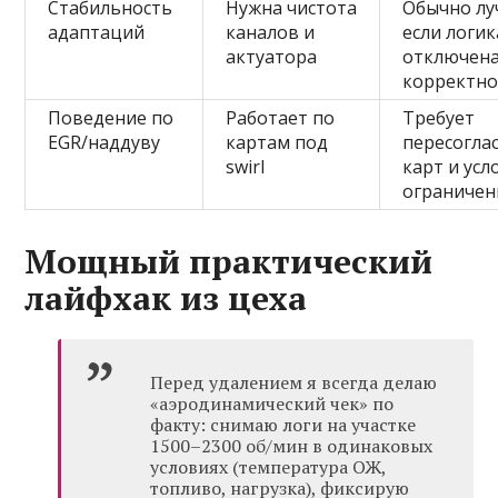
Стабильность
Нужна чистота
Обычно лу
адаптаций
каналов и
если логик
актуатора
отключен
корректн
Поведение по
Работает по
Требует
EGR/наддуву
картам под
пересогла
swirl
карт и усл
ограничен
Мощный практический
лайфхак из цеха
Перед удалением я всегда делаю
«аэродинамический чек» по
факту: снимаю логи на участке
1500–2300 об/мин в одинаковых
условиях (температура ОЖ,
топливо, нагрузка), фиксирую