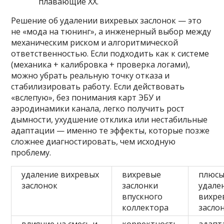
плавающие ХХ.
Решение об удалении вихревых заслонок — это
не «мода на тюнинг», а инженерный выбор между
механическим риском и алгоритмической
ответственностью. Если подходить как к системе
(механика + калибровка + проверка логами),
можно убрать реальную точку отказа и
стабилизировать работу. Если действовать
«вслепую», без понимания карт ЭБУ и
аэродинамики канала, легко получить рост
дымности, ухудшение отклика или нестабильные
адаптации — именно те эффекты, которые позже
сложнее диагностировать, чем исходную
проблему.
удаление вихревых
вихревые
плюс
заслонок
заслонки
удале
впускного
вихре
коллектора
засло