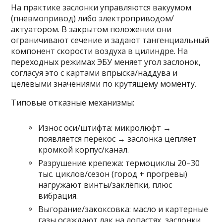
На практике заслонки управляются вакуумом
(пневмопривод) либо электроприводом/
актуатором. В закрытом положении они
ограничивают сечение и задают тангенциальный
компонент скорости воздуха в цилиндре. На
переходных режимах ЭБУ меняет угол заслонок,
согласуя это с картами впрыска/наддува и
целевыми значениями по крутящему моменту.
Типовые отказные механизмы:
Износ оси/штифта: микролюфт →
появляется перекос → заслонка цепляет
кромкой корпус/канал.
Разрушение крепежа: термоциклы 20–30
тыс. циклов/сезон (город + прогревы)
нагружают винты/заклёпки, плюс
вибрация.
Выгорание/закоксовка: масло и картерные
газы осаждают лак на лопастях, заслонки