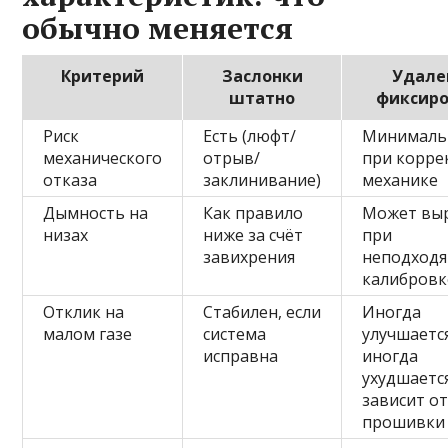
обычно меняется
Критерий
Заслонки
Удале
штатно
фиксир
Риск
Есть (люфт/
Минималь
механического
отрыв/
при корре
отказа
заклинивание)
механике
Дымность на
Как правило
Может вы
низах
ниже за счёт
при
завихрения
неподход
калибровк
Отклик на
Стабилен, если
Иногда
малом газе
система
улучшается
исправна
иногда
ухудшаетс
зависит о
прошивки