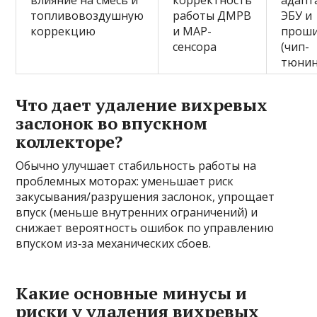
влияние на смесь и
корректность
адапт
топливовоздушную
работы ДМРВ
ЭБУ и
коррекцию
и MAP-
прош
сенсора
(чип-
тюнин
Что дает удаление вихревых
заслонок во впускном
коллекторе?
Обычно улучшает стабильность работы на
проблемных моторах: уменьшает риск
закусывания/разрушения заслонок, упрощает
впуск (меньше внутренних ограничений) и
снижает вероятность ошибок по управлению
впуском из‑за механических сбоев.
Какие основные минусы и
риски у удаления вихревых