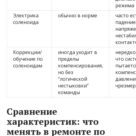
режима
Электрика
обычно в норме
часто ес
соленоида
падение
напряже
нестаби
контакт
Коррекции/
иногда уходит в
нередко
обучение по
пределы
что сис
соленоидам
компенсирования,
пытаетс
но без
компенс
“логической
давлени
нестыковки”
чрезме
команды
Сравнение
характеристик: что
менять в ремонте по