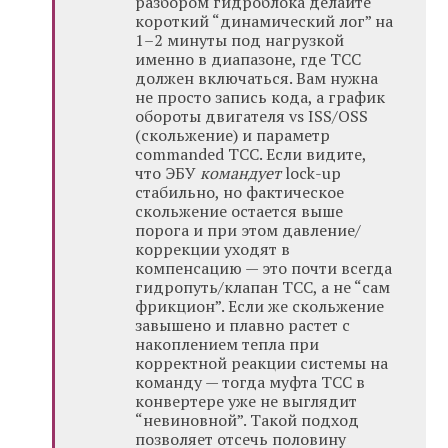
разбором гидроблока делайте
короткий “динамический лог” на
1–2 минуты под нагрузкой
именно в диапазоне, где TCC
должен включаться. Вам нужна
не просто запись кода, а график
обороты двигателя vs ISS/OSS
(скольжение) и параметр
commanded TCC. Если видите,
что ЭБУ
командует
lock-up
стабильно, но фактическое
скольжение остается выше
порога и при этом давление/
коррекции уходят в
компенсацию — это почти всегда
гидропуть/клапан TCC, а не “сам
фрикцион”. Если же скольжение
завышено и плавно растет с
накоплением тепла при
корректной реакции системы на
команду — тогда муфта TCC в
конвертере уже не выглядит
“невиновной”. Такой подход
позволяет отсечь половину