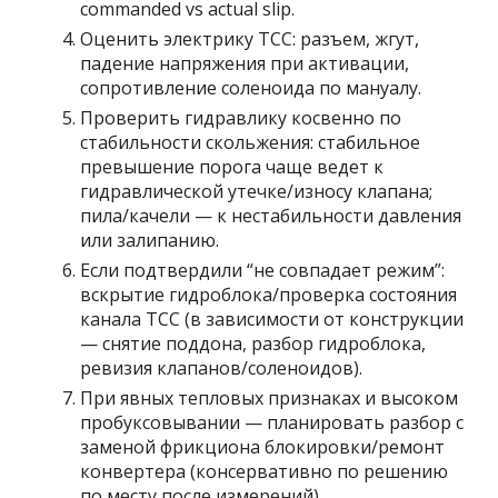
commanded vs actual slip.
Оценить электрику TCC: разъем, жгут,
падение напряжения при активации,
сопротивление соленоида по мануалу.
Проверить гидравлику косвенно по
стабильности скольжения: стабильное
превышение порога чаще ведет к
гидравлической утечке/износу клапана;
пила/качели — к нестабильности давления
или залипанию.
Если подтвердили “не совпадает режим”:
вскрытие гидроблока/проверка состояния
канала TCC (в зависимости от конструкции
— снятие поддона, разбор гидроблока,
ревизия клапанов/соленоидов).
При явных тепловых признаках и высоком
пробуксовывании — планировать разбор с
заменой фрикциона блокировки/ремонт
конвертера (консервативно по решению
по месту после измерений).