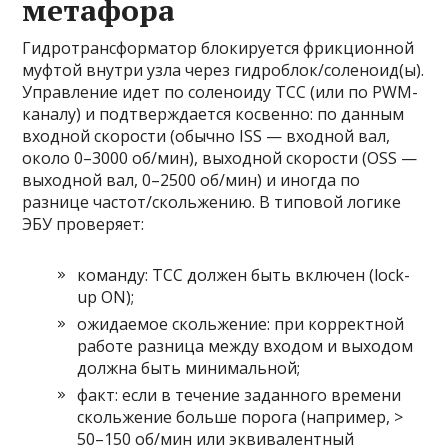
метафора
Гидротрансформатор блокируется фрикционной
муфтой внутри узла через гидроблок/соленоид(ы).
Управление идет по соленоиду TCC (или по PWM-
каналу) и подтверждается косвенно: по данным
входной скорости (обычно ISS — входной вал,
около 0–3000 об/мин), выходной скорости (OSS —
выходной вал, 0–2500 об/мин) и иногда по
разнице частот/скольжению. В типовой логике
ЭБУ проверяет:
команду: TCC должен быть включен (lock-
up ON);
ожидаемое скольжение: при корректной
работе разница между входом и выходом
должна быть минимальной;
факт: если в течение заданного времени
скольжение больше порога (например, >
50–150 об/мин или эквивалентный