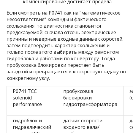
компенсирование достигает предела.
Если смотреть на P0741 как на “математическое
несоответствие” команды и фактического
скольжения, то диагностика становится
предсказуемой: сначала отсечь электрические
причины и неверные входные данные скоростей,
затем подтвердить характер скольжения и
только после этого выбирать между ремонтом
гидроблока и работами по конвертеру. Тогда
пробуксовка блокировки перестает быть
загадкой и превращается в конкретную задачу по
конкретному узлу.
P0741 TCC
пробуксовка
э
solenoid
блокировки
(
performance
гидротрансформатора
гидроблок и
датчик скорости
д
гидравлический
входного вала/
с