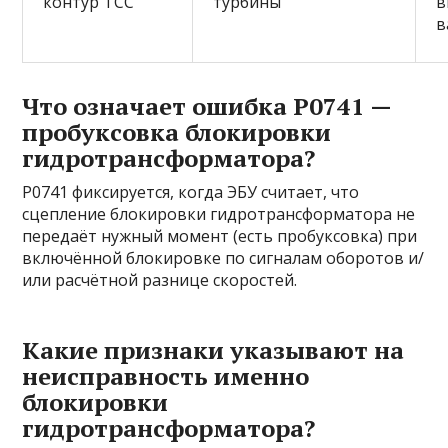
контур TCC
турбины
в
в
Что означает ошибка P0741 —
пробуксовка блокировки
гидротрансформатора?
P0741 фиксируется, когда ЭБУ считает, что
сцепление блокировки гидротрансформатора не
передаёт нужный момент (есть пробуксовка) при
включённой блокировке по сигналам оборотов и/
или расчётной разнице скоростей.
Какие признаки указывают на
неисправность именно
блокировки
гидротрансформатора?