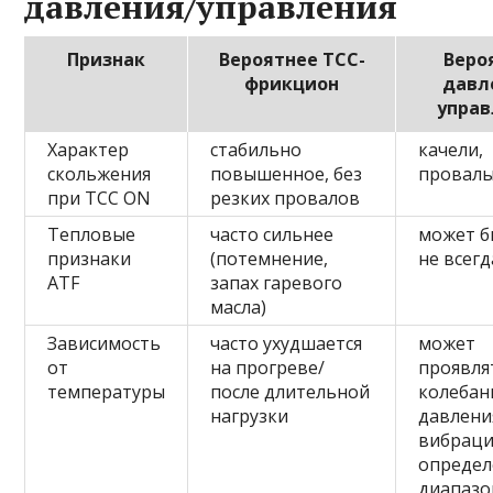
давления/управления
Признак
Вероятнее TCC-
Веро
фрикцион
давл
управ
Характер
стабильно
качели,
скольжения
повышенное, без
провалы
при TCC ON
резких провалов
Тепловые
часто сильнее
может б
признаки
(потемнение,
не всегд
ATF
запах гаревого
масла)
Зависимость
часто ухудшается
может
от
на прогреве/
проявля
температуры
после длительной
колебан
нагрузки
давлени
вибраци
опреде
диапазо