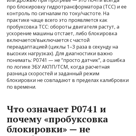
или дрожью при прогреве — это почти всегда
про блокировку гидротрансформатора (TCC) и ее
контроль по сигналам по току/частоте. На
практике чаще всего это проявляется как
пробуксовка TCC: обороты двигателя растут, а
ускорение машины отстает, либо блокировка
включается/выключается с частой
переадаптацией (циклы 1–3 раза в секунду на
высоких нагрузках). Для диагностики важно
понимать: P0741 — не “просто датчик”, а ошибка
по логике ЭБУ АКПП/TCM, когда расчетная
разница скоростей и заданный режим
блокировки не совпадают в пределах калибровки
по времени.
Что означает P0741 и
почему «пробуксовка
блокировки» — не