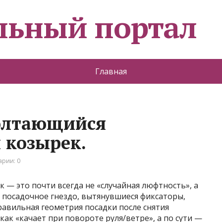
льный портал
Главная
болтающийся
 козырек.
рии: 0
— это почти всегда не «случайная люфтность», а
 посадочное гнездо, вытянувшиеся фиксаторы,
вильная геометрия посадки после снятия
ак «качает при повороте руля/ветре», а по сути —