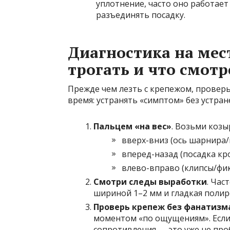
уплотнение, часто оно работает
разъединять посадку.
Диагностика на мест
трогать и что смотр
Прежде чем лезть с крепежом, проверь 
время: устранять «симптом» без устра
Пальцем «на вес»
. Возьми козы
вверх-вниз (ось шарнира/
вперед-назад (посадка к
влево-вправо (клипсы/фи
Смотри следы выработки
. Час
шириной 1–2 мм и гладкая полир
Проверь крепеж без фанатизм
моментом «по ощущениям». Если 
сопротивления — это уже не про