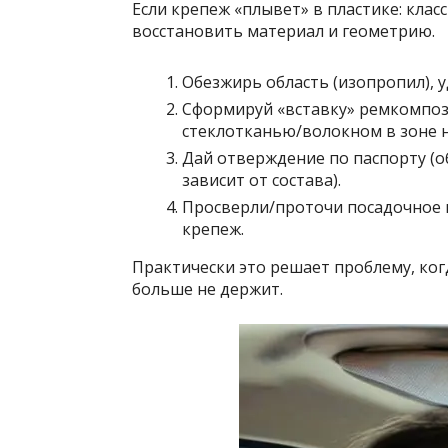
Если крепеж «плывет» в пластике: клас
восстановить материал и геометрию.
Обезжирь область (изопропил), у
Сформируй «вставку» ремкомпози
стеклотканью/волокном в зоне н
Дай отверждение по паспорту (о
зависит от состава).
Просверли/проточи посадочное м
крепеж.
Практически это решает проблему, когд
больше не держит.