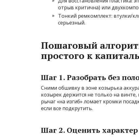
Для восстановления пластика: э
отрыв критична) или двухкомп
Тонкий ремкомплект: втулки/кли
серьезный.
Пошаговый алгорит
простого к капитал
Шаг 1. Разобрать без пол
Сними обшивку в зоне козырька аккура
козырек держится не только на винте,
рычаг «на изгиб» ломает кромки поса
если все подкрутить.
Шаг 2. Оценить характе