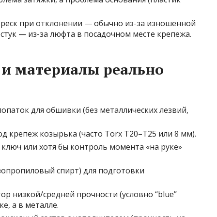
/треск при отклонении — обычно из-за изношенной
й стук — из-за люфта в посадочном месте крепежа.
 и материалы реально
опаток для обшивки (без металлических лезвий,
 крепеж козырька (часто Torx T20–T25 или 8 мм).
люч или хотя бы контроль момента «на руке»
зопропиловый спирт) для подготовки
р низкой/средней прочности (условно “blue”
е, а в металле.