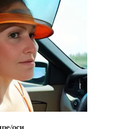
ире/оси