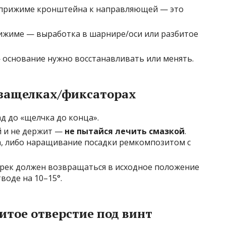
м прижиме кронштейна к направляющей — это
рижиме — выработка в шарнире/оси или разбитое
 основание нужно восстанавливать или менять.
 защелках/фиксаторах
д до «щелчка до конца».
й и не держит —
не пытайся лечить смазкой
.
, либо наращивание посадки ремкомпозитом с
ырек должен возвращаться в исходное положение
воде на 10–15°.
итое отверстие под винт