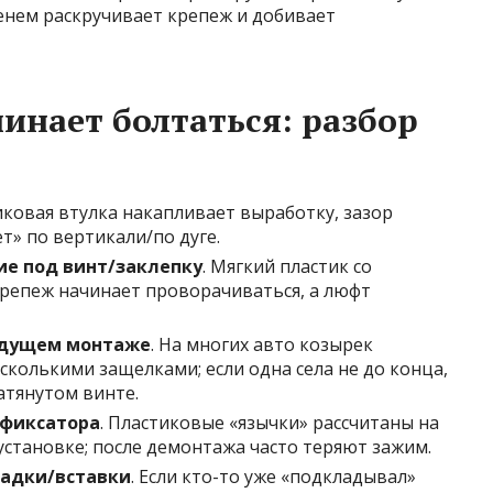
енем раскручивает крепеж и добивает
инает болтаться: разбор
иковая втулка накапливает выработку, зазор
ет» по вертикали/по дуге.
ие под винт/заклепку
. Мягкий пластик со
крепеж начинает проворачиваться, а люфт
ыдущем монтаже
. На многих авто козырек
колькими защелками; если одна села не до конца,
атянутом винте.
 фиксатора
. Пластиковые «язычки» рассчитаны на
тановке; после демонтажа часто теряют зажим.
адки/вставки
. Если кто-то уже «подкладывал»