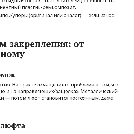
поксидный состав с наполнителем (прочность на
онентный пластик-ремкомпозит.
псы/упоры (оригинал или аналог) — если износ
м закрепления: от
ьному
омок
тно. На практике чаще всего проблема в том, что
 но и на направляющих/защелках. Металлический
дки — потом люфт становится постоянным, даже
р люфта