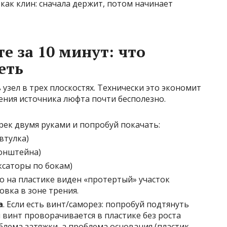
 как клин: сначала держит, потом начинает
е за 10 минут: что
еть
узел в трех плоскостях. Технически это экономит
нения источника люфта почти бесполезно.
рек двумя руками и попробуй покачать:
втулка)
ронштейна)
ксаторы по бокам)
то на пластике виден «протертый» участок
овка в зоне трения.
а
. Если есть винт/саморез: попробуй подтянуть
винт проворачивается в пластике без роста
блема затяжки, а проблема основания (пластик