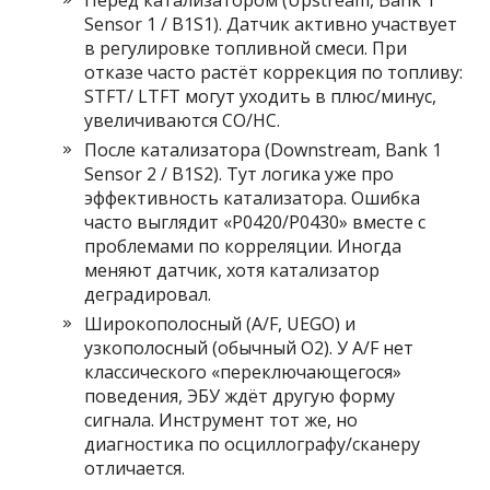
Перед катализатором (Upstream, Bank 1
Sensor 1 / B1S1). Датчик активно участвует
в регулировке топливной смеси. При
отказе часто растёт коррекция по топливу:
STFT/ LTFT могут уходить в плюс/минус,
увеличиваются CO/HC.
После катализатора (Downstream, Bank 1
Sensor 2 / B1S2). Тут логика уже про
эффективность катализатора. Ошибка
часто выглядит «P0420/P0430» вместе с
проблемами по корреляции. Иногда
меняют датчик, хотя катализатор
деградировал.
Широкополосный (A/F, UEGO) и
узкополосный (обычный O2). У A/F нет
классического «переключающегося»
поведения, ЭБУ ждёт другую форму
сигнала. Инструмент тот же, но
диагностика по осциллографу/сканеру
отличается.