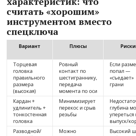
характеристик: что
считать «хорошим»
инструментом вместо
спецключа
Вариант
Плюсы
Риски
Торцевая
Ровный
Если разме
головка
контакт по
попал —
правильного
шестиграннику,
«съедает»
размера
передача
грани
(высокая)
момента по оси
Кардан +
Минимизирует
Недостато
удлинитель +
перекос и срыв
глубина м
тонкостенная
резьбы
упереться 
головка
выпуск/ко
Разводной/
Можно
Высокий ш