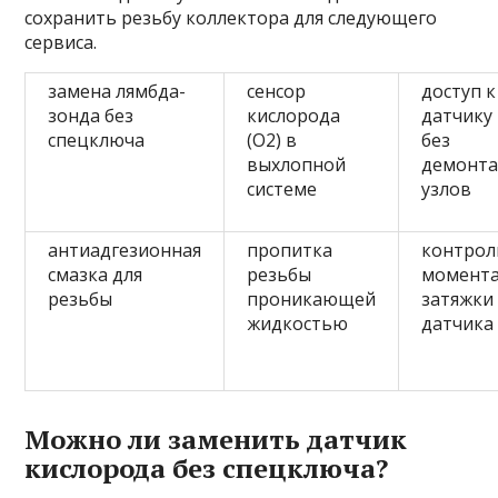
сохранить резьбу коллектора для следующего
сервиса.
замена лямбда-
сенсор
доступ к
зонда без
кислорода
датчику
спецключа
(O2) в
без
выхлопной
демонт
системе
узлов
антиадгезионная
пропитка
контрол
смазка для
резьбы
момент
резьбы
проникающей
затяжки
жидкостью
датчика
Можно ли заменить датчик
кислорода без спецключа?