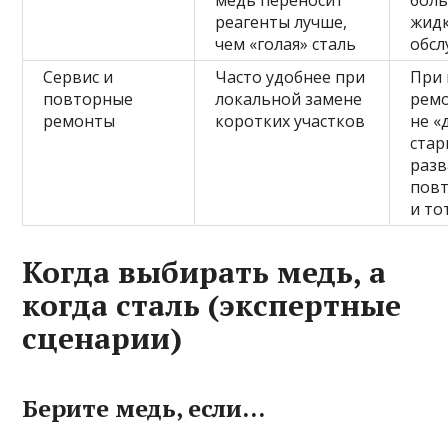
медь переносит
боль
реагенты лучше,
жид
чем «голая» сталь
обс
Сервис и
Часто удобнее при
При
повторные
локальной замене
рем
ремонты
коротких участков
не «
стар
раз
повт
и то
Когда выбирать медь, а
когда сталь (экспертные
сценарии)
Берите медь, если…