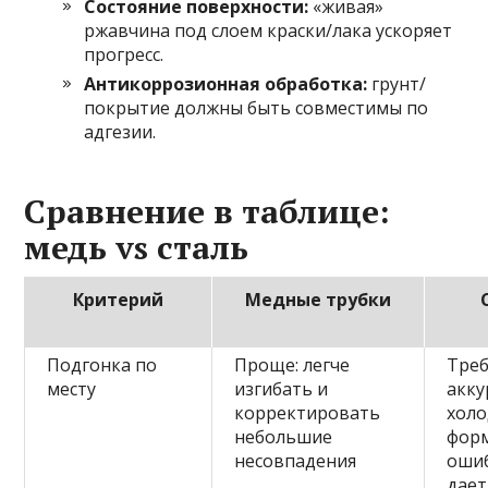
Состояние поверхности:
«живая»
ржавчина под слоем краски/лака ускоряет
прогресс.
Антикоррозионная обработка:
грунт/
покрытие должны быть совместимы по
адгезии.
Сравнение в таблице:
медь vs сталь
Критерий
Медные трубки
Подгонка по
Проще: легче
Треб
месту
изгибать и
акку
корректировать
хол
небольшие
фор
несовпадения
ошиб
дает