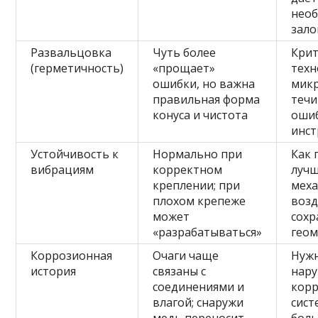
нео
зал
Развальцовка
Чуть более
Кри
(герметичность)
«прощает»
техн
ошибки, но важна
мик
правильная форма
течи
конуса и чистота
оши
инст
Устойчивость к
Нормально при
Как 
вибрациям
корректном
лучш
креплении; при
меха
плохом крепеже
возд
может
сохр
«разрабатываться»
гео
Коррозионная
Очаги чаще
Нужн
история
связаны с
нар
соединениями и
корр
влагой; снаружи
сист