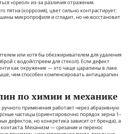
ться «ореол» из-за различия отражения.
его пятна (коррозия), цвет сильно контрастирует;
шины микропрофиля и сгладит, но не восстановит
телем или хотя бы обезжиривателем для удаления
брой с водой/спреем для стекол). Если дефект
очти как окружение — это чаще царапины в лаке.
выше, чем способен компенсировать антицарапин.
пин по химии и механике
 ручного применения работает через абразивную
ерсные частицы (ориентировочно порядок зерна 1–
ых дефектов, но конкретика зависит от бренда), а
 контакта. Механизм — срезание и перенос