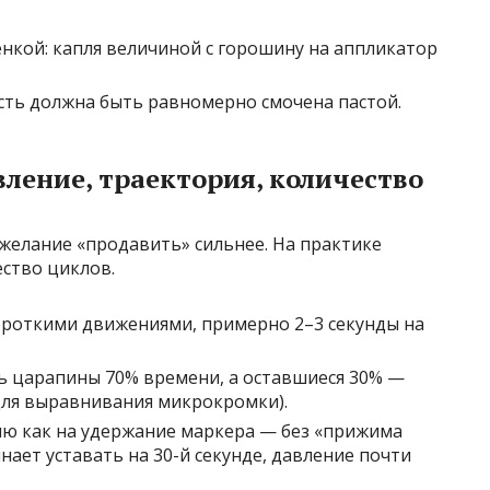
нкой: капля величиной с горошину на аппликатор
ость должна быть равномерно смочена пастой.
вление, траектория, количество
 желание «продавить» сильнее. На практике
ство циклов.
ороткими движениями, примерно 2–3 секунды на
ь царапины 70% времени, а оставшиеся 30% —
для выравнивания микрокромки).
ию как на удержание маркера — без «прижима
нает уставать на 30-й секунде, давление почти