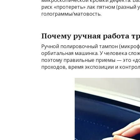
микроскопической кромки дефекта. Важ
риск «протереть» лак пятном (разный у
голограммы/матовость.
Почему ручная работа т
Ручной полировочный тампон (микрофи
орбитальная машинка. У человека сло
поэтому правильные приемы — это «до
проходов, время экспозиции и контро