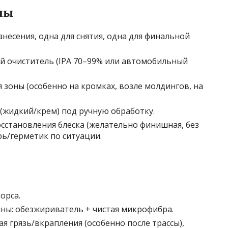
лы
анесения, одна для снятия, одна для финальной
 очиститель (IPA 70–99% или автомобильный
 зоны (особенно на кромках, возле молдингов, на
(жидкий/крем) под ручную обработку.
сстановления блеска (желательно финишная, без
рь/герметик по ситуации.
орса.
ины: обезжириватель + чистая микрофибра.
ая грязь/вкрапления (особенно после трассы),