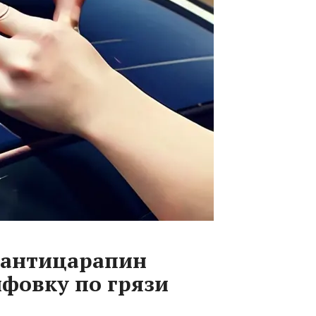
е антицарапин
фовку по грязи