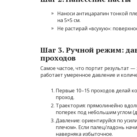
Наноси антицарапин тонкой пле
на 5×5 см.
Не растирай «всухую»: поверхн
Шаг 3. Ручной режим: да
проходов
Самое частое, что портит результат —
работает умеренное давление и количе
Первые 10–15 проходов делай к
проход.
Траектория: прямолинейно вдол
поперек под небольшим углом (
Давление: ориентируйся по усил
плечом». Если палец/ладонь начи
наверняка избыточное.