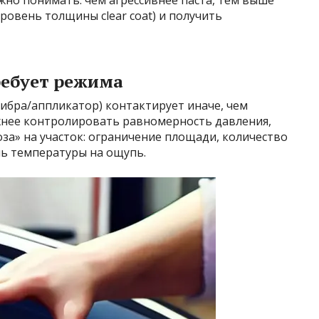
но понимать: чем агрессивнее паста, тем выше
ровень толщины clear coat) и получить
ребует режима
бра/аппликатор) контактирует иначе, чем
жнее контролировать равномерность давления,
за» на участок: ограничение площади, количество
ль температуры на ощупь.