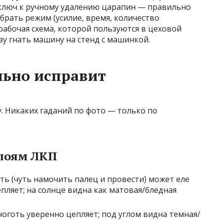
у ключ к ручному удалению царапин — правильно
брать режим (усилие, время, количество
 рабочая схема, которой пользуются в цеховой
зу гнать машину на стенд с машинкой.
льно исправит
. Никаких гаданий по фото — только по
слоям ЛКП
оть (чуть намочить палец и провести) может еле
пляет; на солнце видна как матовая/бледная
 ноготь уверенно цепляет; под углом видна темная/