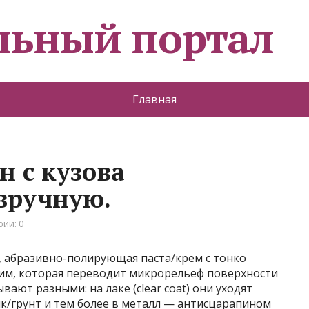
льный портал
Главная
н с кузова
вручную.
ии: 0
и, абразивно-полирующая паста/крем с тонко
им, которая переводит микрорельеф поверхности
вают разными: на лаке (clear coat) они уходят
ик/грунт и тем более в металл — антисцарапином