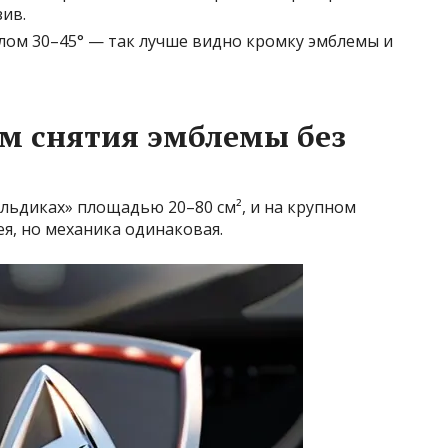
ив.
глом 30–45° — так лучше видно кромку эмблемы и
м снятия эмблемы без
ильдиках» площадью 20–80 см², и на крупном
ея, но механика одинаковая.