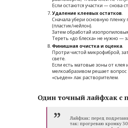
Если остаются участки — снова с
Удаление клеевых остатков
.
Сначала убери основную пленку 
(пластик/нейлон).
Затем обработай изопропиловым
Тереть «до блеска» не нужно — з
Финишная очистка и оценка
.
Протри чистой микрофиброй, за
свете.
Если есть матовые зоны от кле
мелкоабразивом решает вопрос т
«съеден» лак растворителем.
Один точный лайфхак с 
Лайфхак: перед подрезани
так: прогреваю кромку 30