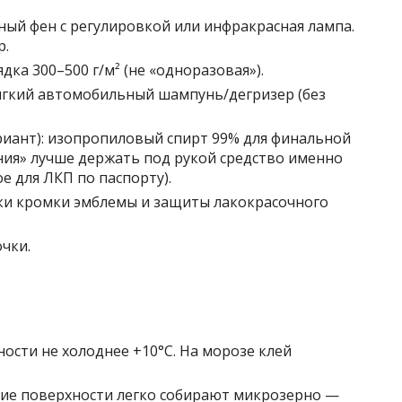
ьный фен с регулировкой или инфракрасная лампа.
р.
дка 300–500 г/м² (не «одноразовая»).
мягкий автомобильный шампунь/дегризер (без
риант): изопропиловый спирт 99% для финальной
ния» лучше держать под рукой средство именно
е для ЛКП по паспорту).
ки кромки эмблемы и защиты лакокрасочного
чки.
ости не холоднее +10°C. На морозе клей
ие поверхности легко собирают микрозерно —