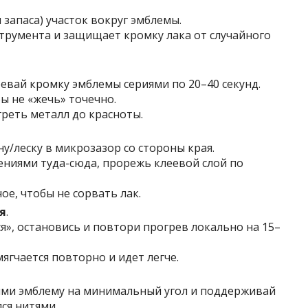
запаса) участок вокруг эмблемы.
струмента и защищает кромку лака от случайного
вай кромку эмблемы сериями по 20–40 секунд.
ы не «жечь» точечно.
греть металл до красноты.
у/леску в микрозазор со стороны края.
ниями туда-сюда, прорежь клеевой слой по
ое, чтобы не сорвать лак.
я
.
я», остановись и повтори прогрев локально на 15–
ягчается повторно и идет легче.
ими эмблему на минимальный угол и поддерживай
ся нитями.