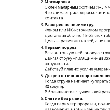
Маскировка
.
Оклей малярным скотчем (1–3 мм 
Это снижает риск «проскока» ин
контакта.
Разогрев по периметру
.
Феном или ИК-источником прогре
Дистанция обычно 15–25 см, чтоб
Цель — размягчить клей, а не на
Первый подрез
.
Вставь тонкую нейлоновую струн
Двигая струну «пилящими» движе
окружности.
Действуй плавно: усилие умеренн
Догрев в точках сопротивлени
Когда струна начинает «упиратьс
30 секунд.
В большинстве случаев клей разм
Снятие без рывка
.
Когда периметр прорезан, подн
равномерно, чтобы клей не тянул