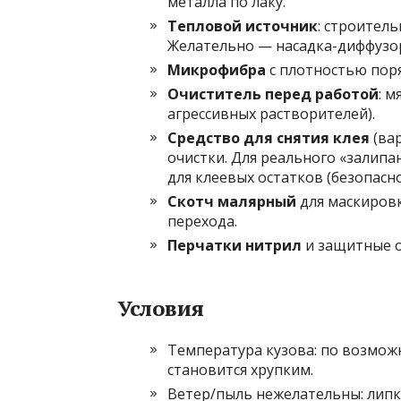
металла по лаку.
Тепловой источник
: строител
Желательно — насадка-диффузо
Микрофибра
с плотностью поря
Очиститель перед работой
: 
агрессивных растворителей).
Средство для снятия клея
(ва
очистки. Для реального «залипа
для клеевых остатков (безопасно
Скотч малярный
для маскиров
перехода.
Перчатки нитрил
и защитные о
Условия
Температура кузова: по возможн
становится хрупким.
Ветер/пыль нежелательны: липк