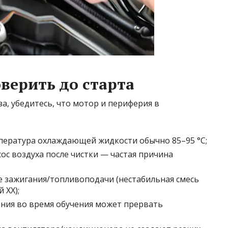
верить до старта
а, убедитесь, что мотор и периферия в
мпература охлаждающей жидкости обычно 85–95 °C;
сос воздуха после чистки — частая причина
е зажигания/топливоподачи (нестабильная смесь
 ХХ);
ения во время обучения может прервать