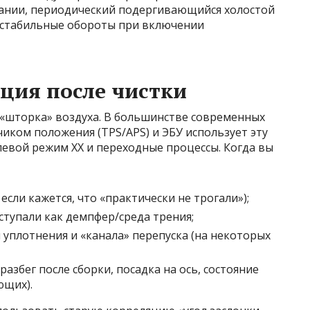
огании, периодический подергивающийся холостой
нестабильные обороты при включении
ция после чистки
 «шторка» воздуха. В большинстве современных
чиком положения (TPS/APS) и ЭБУ использует эту
вой режим ХХ и переходные процессы. Когда вы
если кажется, что «практически не трогали»);
ступали как демпфер/среда трения;
 уплотнения и «канала» перепуска (на некоторых
азбег после сборки, посадка на ось, состояние
ющих).