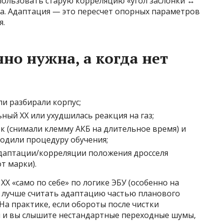
пользовать старую корреляцию «угол заслонки ↔
ала. Адаптация — это пересчет опорных параметров
я.
но нужна, а когда нет
и разбирали корпус;
ьный ХХ или ухудшилась реакция на газ;
к (снимали клемму АКБ на длительное время) и
водили процедуру обучения;
адаптации/корреляции положения дросселя
т марки).
Х «само по себе» по логике ЭБУ (особенно на
но лучше считать адаптацию частью планового
На практике, если обороты после чистки
н и вы слышите нестандартные переходные шумы,