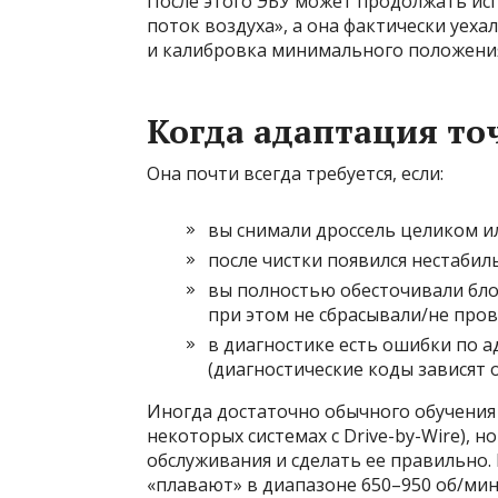
После этого ЭБУ может продолжать ис
поток воздуха», а она фактически уех
и калибровка минимального положени
Когда адаптация точ
Она почти всегда требуется, если:
вы снимали дроссель целиком ил
после чистки появился нестабил
вы полностью обесточивали бло
при этом не сбрасывали/не про
в диагностике есть ошибки по 
(диагностические коды зависят о
Иногда достаточно обычного обучения Х
некоторых системах с Drive-by-Wire), 
обслуживания и сделать ее правильно. 
«плавают» в диапазоне 650–950 об/ми