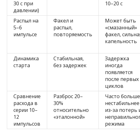
30 с при
10–20 с
давлении)
Распыл на
Факел и
Может быть
5–6
распыл,
«смазанный»
импульсе
повторяемость
факел, сильна
капельность
Динамика
Стабильная,
Задержка
старта
без задержек
иногда
появляется
после первых
циклов
Сравнение
Разброс 20–
Часто больше
расхода в
30%
нестабильнее
серии 10–
относительно
из-за потерь 
12
«эталонной»
неправильно
импульсов
режима