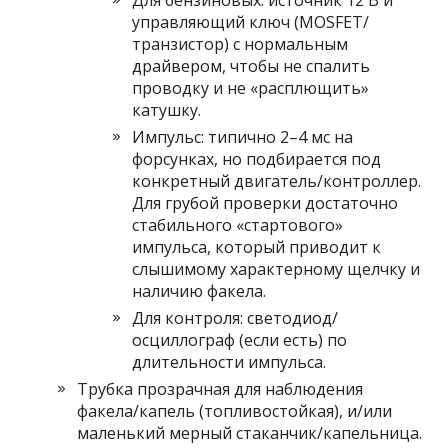
Для бензиновых: источник 12 В и
управляющий ключ (MOSFET/
транзистор) с нормальным
драйвером, чтобы не спалить
проводку и не «расплющить»
катушку.
Импульс: типично 2–4 мс на
форсунках, но подбирается под
конкретный двигатель/контроллер.
Для грубой проверки достаточно
стабильного «стартового»
импульса, который приводит к
слышимому характерному щелчку и
наличию факела.
Для контроля: светодиод/
осциллограф (если есть) по
длительности импульса.
Трубка прозрачная для наблюдения
факела/капель (топливостойкая), и/или
маленький мерный стаканчик/капельница.