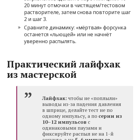
20 минут отмочки в чистящем/тестовом
растворителе, затем снова повторите шаг
2 и шаг 3.
Сравните динамику: «мёртвая» форсунка
останется «льющей» или не начнёт
уверенно распылять.
Практический лайфхак
из мастерской
Лайфхак:
чтобы не «поплыли»
выводы из-за падения давления
в шприце, делайте тест не по
одному импульсу, а по
серии из
10–12 импульсов
с
одинаковыми паузами и
фиксируйте распыл не на 1-й
секунде, а на
5–6 импульсе
.