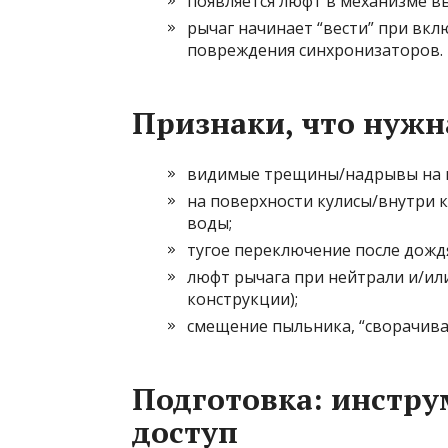
появляется люфт в механизме в
рычаг начинает “вести” при вк
повреждения синхронизаторов.
Признаки, что нужн
видимые трещины/надрывы на г
на поверхности кулисы/внутри к
воды;
тугое переключение после дожд
люфт рычага при нейтрали и/или 
конструкции);
смещение пыльника, “сворачива
Подготовка: инстру
доступ