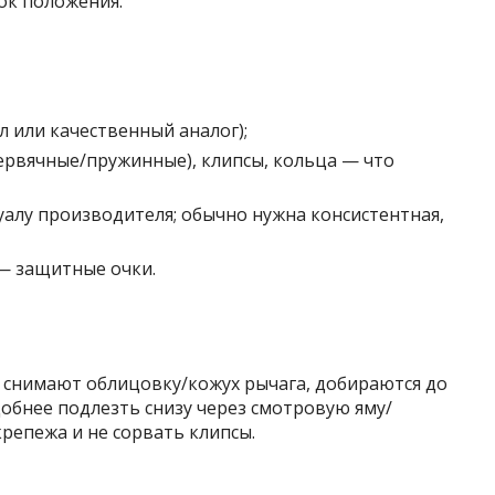
ок положения.
 или качественный аналог);
ервячные/пружинные), клипсы, кольца — что
нуалу производителя; обычно нужна консистентная,
— защитные очки.
: снимают облицовку/кожух рычага, добираются до
добнее подлезть снизу через смотровую яму/
репежа и не сорвать клипсы.