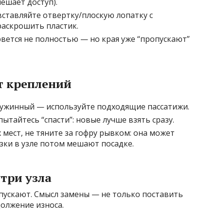
мешает доступ).
вставляйте отвертку/плоскую лопатку с
раскрошить пластик.
вется не полностью — но края уже “пропускают”
т креплений
пружинный — используйте подходящие пассатижи.
ытайтесь “спасти”: новые лучше взять сразу.
мест, не тяните за гофру рывком: она может
зки в узле потом мешают посадке.
утри узла
пускают. Смысл замены — не только поставить
олжение износа.