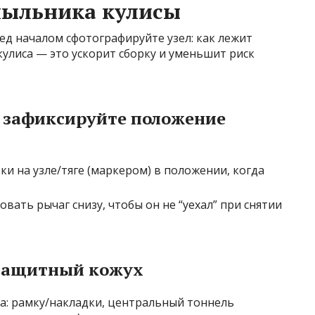
пыльника кулисы
д началом сфотографируйте узел: как лежит
 кулиса — это ускорит сборку и уменьшит риск
и зафиксируйте положение
ки на узле/тяге (маркером) в положении, когда
вать рычаг снизу, чтобы он не “уехал” при снятии
 защитный кожух
а: рамку/накладки, центральный тоннель