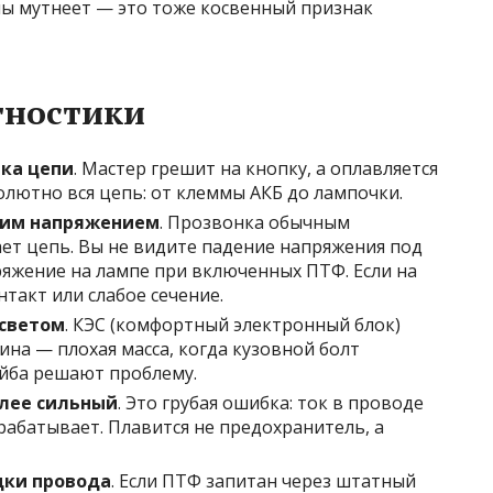
пы мутнеет — это тоже косвенный признак
гностики
тка цепи
. Мастер грешит на кнопку, а оплавляется
солютно вся цепь: от клеммы АКБ до лампочки.
ким напряжением
. Прозвонка обычным
ает цепь. Вы не видите падение напряжения под
ряжение на лампе при включенных ПТФ. Если на
такт или слабое сечение.
 светом
. КЭС (комфортный электронный блок)
ина — плохая масса, когда кузовной болт
йба решают проблему.
олее сильный
. Это грубая ошибка: ток в проводе
срабатывает. Плавится не предохранитель, а
дки провода
. Если ПТФ запитан через штатный