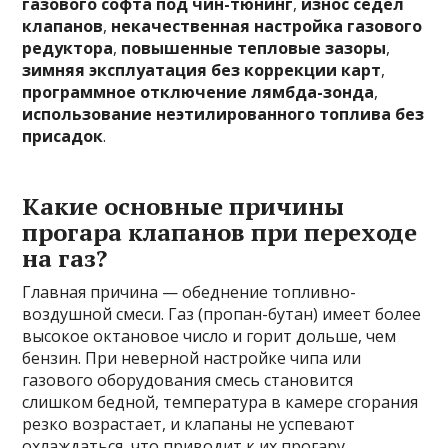
газового софта под чин-тюнинг
,
износ сёдел
клапанов
,
некачественная настройка газового
редуктора
,
повышенные тепловые зазоры
,
зимняя эксплуатация без коррекции карт
,
программное отключение лямбда-зонда
,
использование неэтилированного топлива без
присадок
.
Какие основные причины
прогара клапанов при переходе
на газ?
Главная причина — обеднение топливно-
воздушной смеси. Газ (пропан-бутан) имеет более
высокое октановое число и горит дольше, чем
бензин. При неверной настройке чипа или
газового оборудования смесь становится
слишком бедной, температура в камере сгорания
резко возрастает, и клапаны не успевают
охлаждаться, что приводит к их прогару.