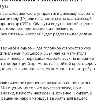
вук
 автомобиле часто упирается в дилемму: выбрать
гнитолу (ГУ) или остановиться на классической
роцессор (DSP)». Оба пути ведут к чистой сцене и
финансово они принципиально различны.
рке системы, которая будет радовать вас долгие
.
тво «всё в одном», где головное устройство уже
игнальный процессор. Обычная же магнитола
ала и плеера, передавая «сырой» звук на внешний
ется коррекцией времени, настройкой кроссоверов
дов имеет свою экосистему компонентов и требует
налитическое сравнение, разложив по полочкам
Мы оценим не только качество звука, но и
ановки, гибкость настроек и, конечно, бюджет. В
 решение, какой маршрут выбрать для вашего