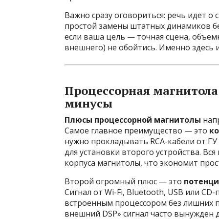
Важно сразу оговориться: речь идет о с
простой замены штатных динамиков бе
если ваша цель — точная сцена, объемн
внешнего) не обойтись. Именно здесь 
Процессорная магнитола
минусы
Плюсы процессорной магнитолы
напр
Самое главное преимущество — это
к
нужно прокладывать RCA-кабели от ГУ 
для установки второго устройства. Вс
корпуса магнитолы, что экономит прос
Второй огромный плюс — это
потенци
Сигнал от Wi-Fi, Bluetooth, USB или CD
встроенным процессором без лишних п
внешний DSP» сигнал часто вынужден 