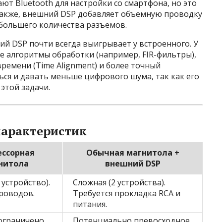
т Bluetooth для настройки со смартфона, но это
 Также, внешний DSP добавляет объемную проводку
 большего количества разъемов.
ий DSP почти всегда выигрывает у встроенного. У
е алгоритмы обработки (например, FIR-фильтры),
емени (Time Alignment) и более точный
ься и давать меньше цифрового шума, так как его
этой задачи.
характеристик
ессорная
Обычная магнитола +
нитола
внешний DSP
 устройство).
Сложная (2 устройства).
роводов.
Требуется прокладка RCA и
питания.
ограничено
Потенциально превосходное