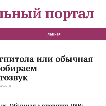
льный портал
Главная
гнитола или обычная
собираем
тозвук
арии: 0
vs. Обычная + внешний DSP: