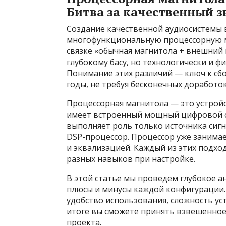
Битва за качественный з
Создание качественной аудиосистемы в
многофункциональную процессорную ма
связке «обычная магнитола + внешний п
глубокому басу, но технологически и 
Понимание этих различий — ключ к сбо
годы, не требуя бесконечных доработок
Процессорная магнитола — это устройс
имеет встроенный мощный цифровой с
выполняет роль только источника сигн
DSP-процессор. Процессор уже занима
и эквализацией. Каждый из этих подхо
разных навыков при настройке.
В этой статье мы проведем глубокое а
плюсы и минусы каждой конфигурации. 
удобство использования, сложность уст
итоге вы сможете принять взвешенное
проекта.