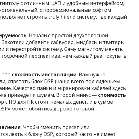
гнитолу с отличным ЦАП и удобным интерфейсом,
ногоканальный, с профессиональным софтом
о позволяет строить truly hi-end систему, где каждый
ируемость
. Начали с простой двухполосной
. Захотели добавить сабвуфер, мидбасы и твитеры
ми и перестройте систему. Саму магнитолу менять
олгосрочной перспективе, чем каждый раз покупать
— это
сложность инсталляции
. Вам нужно
и, спрятать блок DSP (чаще всего под сиденьем
тание. Качество пайки и экранировки кабелей здесь
ка приведет к шумам. Второй минус —
стоимость
р с ПО для ПК стоит немалых денег, и в сумме
 DSP» может обойтись дороже готовой
авления
. Чтобы сменить пресет или
ся лезть к блоку DSP, который часто не имеет