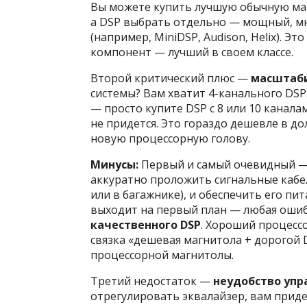
Вы можете купить лучшую обычную ма
а DSP выбрать отдельно — мощный, м
(например, MiniDSP, Audison, Helix). Эт
компонент — лучший в своем классе.
Второй критический плюс —
масштаб
системы? Вам хватит 4-канального DSP
— просто купите DSP с 8 или 10 канала
не придется. Это гораздо дешевле в д
новую процессорную голову.
Минусы:
Первый и самый очевидный 
аккуратно проложить сигнальные кабел
или в багажнике), и обеспечить его пи
выходит на первый план — любая ошиб
качественного DSP
. Хороший процессо
связка «дешевая магнитола + дорогой
процессорной магнитолы.
Третий недостаток —
неудобство упр
отрегулировать эквалайзер, вам придет