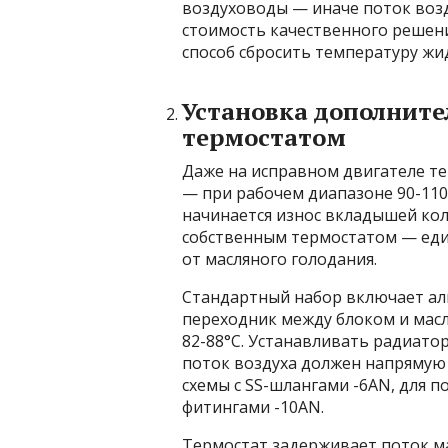
воздуховоды — иначе поток возд
стоимость качественного решени
способ сбросить температуру жид
Установка дополните
термостатом
Даже на исправном двигателе тем
— при рабочем диапазоне 90-110°
начинается износ вкладышей ко
собственным термостатом — ед
от масляного голодания.
Стандартный набор включает ал
переходник между блоком и масл
82-88°C. Устанавливать радиато
поток воздуха должен напрямую 
схемы с SS-шлангами -6AN, для 
фитингами -10AN.
Термостат задерживает поток м