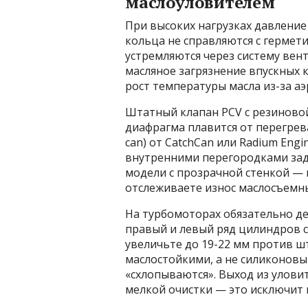
маслоуловителем
При высоких нагрузках давление
кольца не справляются с гермет
устремляются через систему вент
масляное загрязнение впускных 
рост температуры масла из-за аэ
Штатный клапан PCV с резиновой
диафрагма плавится от перегрева
can) от CatchCan или Radium Eng
внутренними перегородками зад
модели с прозрачной стенкой —
отслеживаете износ маслосъемн
На турбомоторах обязательно де
правый и левый ряд цилиндров 
увеличьте до 19-22 мм против ш
маслостойкими, а не силиконов
«схлопываются». Выход из улови
мелкой очистки — это исключит п