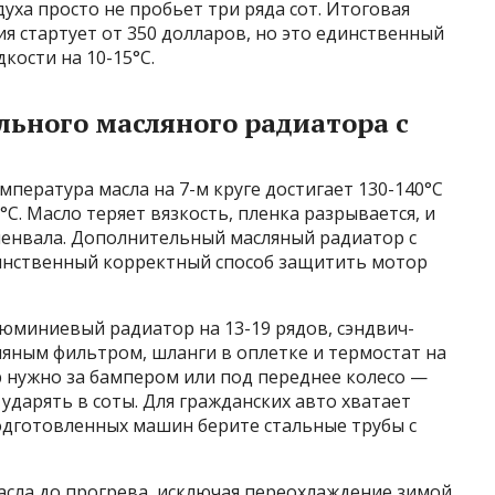
уха просто не пробьет три ряда сот. Итоговая
я стартует от 350 долларов, но это единственный
кости на 10-15°C.
льного масляного радиатора с
пература масла на 7-м круге достигает 130-140°C
C. Масло теряет вязкость, пленка разрывается, и
ленвала. Дополнительный масляный радиатор с
инственный корректный способ защитить мотор
юминиевый радиатор на 13-19 рядов, сэндвич-
яным фильтром, шланги в оплетке и термостат на
р нужно за бампером или под переднее колесо —
ударять в соты. Для гражданских авто хватает
подготовленных машин берите стальные трубы с
асла до прогрева, исключая переохлаждение зимой