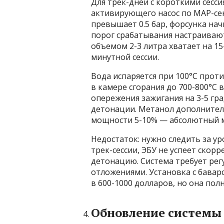
Для трек-дней с короткими сесс
активирующего насос по MAP-сенс
превышает 0.5 бар, форсунка на
порог срабатывания настраивают
объемом 2-3 литра хватает на 15
минутной сессии.
Вода испаряется при 100°C проти
в камере сгорания до 700-800°C 
опережения зажигания на 3-5 град
детонации. Метанол дополнитель
мощности 5-10% — абсолютный м
Недостаток: нужно следить за ур
трек-сессии, ЭБУ не успеет скор
детонацию. Система требует рег
отложениями. Установка с бавар
в 600-1000 долларов, но она по
Обновление системы 