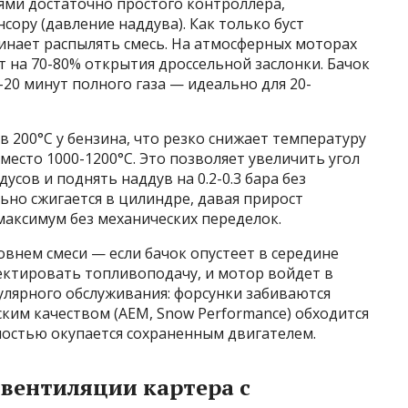
иями достаточно простого контроллера,
ору (давление наддува). Как только буст
чинает распылять смесь. На атмосферных моторах
 на 70-80% открытия дроссельной заслонки. Бачок
-20 минут полного газа — идеально для 20-
в 200°C у бензина, что резко снижает температуру
вместо 1000-1200°C. Это позволяет увеличить угол
усов и поднять наддув на 0.2-0.3 бара без
но сжигается в цилиндре, давая прирост
аксимум без механических переделок.
овнем смеси — если бачок опустеет в середине
ректировать топливоподачу, и мотор войдет в
улярного обслуживания: форсунки забиваются
ским качеством (AEM, Snow Performance) обходится
лностью окупается сохраненным двигателем.
вентиляции картера с