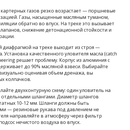
 картерных газов резко возрастает — поршневые
изацией. Газы, насыщенные масляным туманом,
иляции обратно во впуск. На треке это вызывает
клапанов, снижение детонационной стойкости и
рации.
 диафрагмой на треке выходит из строя —
. Установка качественного уловителя масла (catch
ineering решает проблему. Корпус из алюминия с
ерживает до 90% масляной взвеси. Выбирайте
 визуально оценивая объем дренажа, вы
ых колпачков.
лайте двухконтурную схему: один уловитель на
с отдельными шлангами. Диаметр шлангов
татных 10-12 мм. Шланги должны быть
ыми — резиновые рукава под давлением не
теля направляйте в атмосферу через фильтр
одсос нечистого воздуха во впуск.