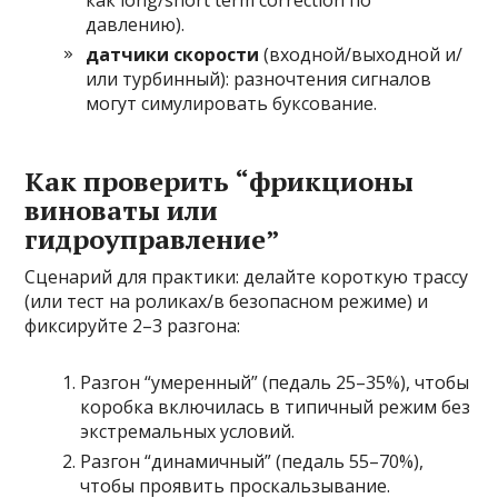
как long/short term correction по
давлению).
датчики скорости
(входной/выходной и/
или турбинный): разночтения сигналов
могут симулировать буксование.
Как проверить “фрикционы
виноваты или
гидроуправление”
Сценарий для практики: делайте короткую трассу
(или тест на роликах/в безопасном режиме) и
фиксируйте 2–3 разгона:
Разгон “умеренный” (педаль 25–35%), чтобы
коробка включилась в типичный режим без
экстремальных условий.
Разгон “динамичный” (педаль 55–70%),
чтобы проявить проскальзывание.