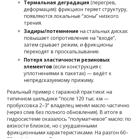
Термальная деградация
(перегрев,
деформация): фрикцион теряет структуру,
появляются локальные “зоны” низкого
трения.
Задиры/потемнение
на стальных дисках:
повышает сопротивление на “входе”,
затем срывает режим, и фрикционы
переходят в проскальзывание.
Потеря эластичности резиновых
элементов
(если конструкция с
уплотнениями в пакетах) — ведёт к
непредсказуемому прижиму.
Реальный пример с гаражной практики: на
типичном шильдике “после 120 тыс. км —
пробуксовка 2–3” владелец менял масло частично
(через слив без полного обновления). В итоге в
гидросистеме оказалось “полуматчевое” масло: по
вязкости близкое, но с ухудшенными
фрикционными характеристиками. На разгон 60–