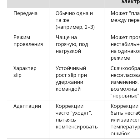
элект
Передача
Обычно одна и
Может “пла
та же
между пер
(например, 2–3)
Режим
Чаще на
Может проя
проявления
горячую, под
нестабильн
нагрузкой
на одинак
режиме
Характер
Устойчивый
Скачкообра
slip
рост slip при
несогласов
удержании
изменения,
командой
возможны
“неровные”
Адаптации
Коррекции
Коррекции 
часто “уходят”,
быть неста
пытаясь
или зависе
компенсировать
температу
ошибок