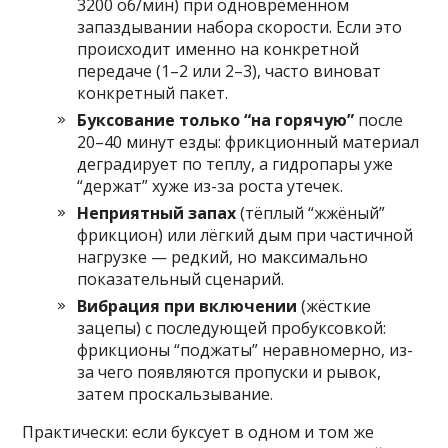
3200 об/мин) при одновременном
запаздывании набора скорости. Если это
происходит именно на конкретной
передаче (1–2 или 2–3), часто виноват
конкретный пакет.
Буксование только “на горячую”
после
20–40 минут езды: фрикционный материал
деградирует по теплу, а гидропары уже
“держат” хуже из-за роста утечек.
Неприятный запах
(тёплый “жжёный”
фрикцион) или лёгкий дым при частичной
нагрузке — редкий, но максимально
показательный сценарий.
Вибрация при включении
(жёсткие
зацепы) с последующей пробуксовкой:
фрикционы “поджаты” неравномерно, из-
за чего появляются пропуски и рывок,
затем проскальзывание.
Практически: если буксует в одном и том же