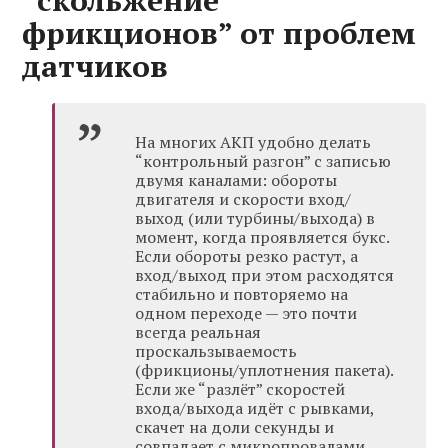
“скольжение
фрикционов” от проблем
датчиков
На многих АКП удобно делать
“контрольный разгон” с записью
двумя каналами: обороты
двигателя и скорости вход/
выход (или турбины/выхода) в
момент, когда проявляется букс.
Если обороты резко растут, а
вход/выход при этом расходятся
стабильно и повторяемо на
одном переходе — это почти
всегда реальная
проскальзываемость
(фрикционы/уплотнения пакета).
Если же “разлёт” скоростей
входа/выхода идёт с рывками,
скачет на доли секунды и
совпадает с микропровалами