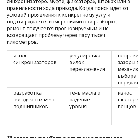
синхронизаторе, муфте, фиксаторах, штоках или в
правильности хода привода. Когда поиск идет от
условий проявления к конкретному узлу и
подтверждается измерениями при разборке,
ремонт получается прогнозируемым и не
возвращает проблему через пару тысяч
километров.
износ
регулировка
неправ
синхронизаторов
вилок
зазоры 
переключения
механи
выбора
переда
разработка
течь масла и
износ
посадочных мест
падение
шестере
подшипников
уровня
венцов