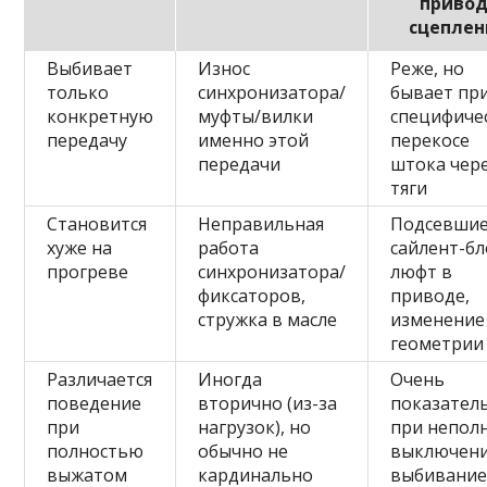
привод
сцеплен
Выбивает
Износ
Реже, но
только
синхронизатора/
бывает пр
конкретную
муфты/вилки
специфиче
передачу
именно этой
перекосе
передачи
штока чер
тяги
Становится
Неправильная
Подсевши
хуже на
работа
сайлент-бл
прогреве
синхронизатора/
люфт в
фиксаторов,
приводе,
стружка в масле
изменение
геометрии 
Различается
Иногда
Очень
поведение
вторично (из-за
показатель
при
нагрузок), но
при непол
полностью
обычно не
выключен
выжатом
кардинально
выбивани