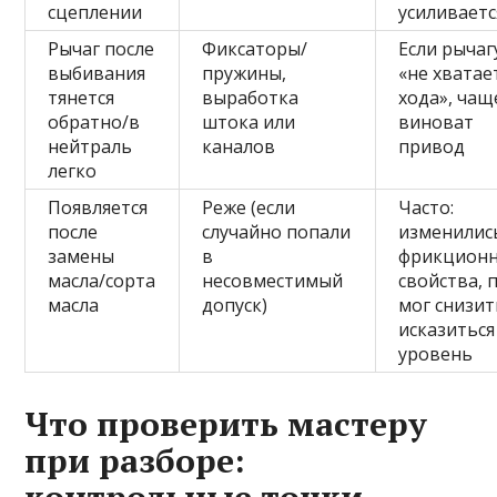
сцеплении
усиливаетс
Рычаг после
Фиксаторы/
Если рычаг
выбивания
пружины,
«не хватае
тянется
выработка
хода», чащ
обратно/в
штока или
виноват
нейтраль
каналов
привод
легко
Появляется
Реже (если
Часто:
после
случайно попали
изменилис
замены
в
фрикцион
масла/сорта
несовместимый
свойства, 
масла
допуск)
мог снизит
исказиться
уровень
Что проверить мастеру
при разборе: