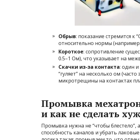
Обрыв
: показание стремится к 
относительно нормы (например, 
Короткое
: сопротивление суще
0.5–1 Ом), что указывает на ме
Скачки из-за контакта
: один 
“гуляет” на несколько ом (часто
микротрещины на контактах пла
Промывка мехатрон
и как не сделать ху
Промывка нужна не “чтобы блестело”,
способность каналов и убрать лаковые
логика такая: промываем то, что отвеч