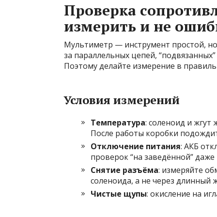
Проверка сопротивл
измерить и не ошиб
Мультиметр — инструмент простой, но 
за параллельных цепей, “подвязанных”
Поэтому делайте измерение в правильн
Условия измерений
Температура
: соленоид и жгут
После работы коробки подождит
Отключение питания
: АКБ от
проверок “на заведённой” даже 
Снятие разъёма
: измеряйте об
соленоида, а не через длинный ж
Чистые щупы
: окисление на иг