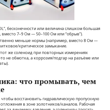
“OL”, бесконечности или величина слишком большая
вместо 7–9 Ом — 50–100 Ом или “обрыв”).
ственно меньше нормы (например, вместо 8 Ом —
жвитковое/критическое замыкание.
и тот же соленоид при повторных измерениях
 это не обмотка, а коррозия/подгар на разъёме или
ты).
ика: что промывать, чем
же
 а чтобы восстановить гидравлическую пропускную
 отложения в зоне золотников/каналов. Рабочая
ает за динамику давления, а соленоиды трогать