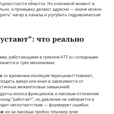
/целостности обмоток. Но ключевой момент в
льно, а промывку делают адресно — иначе можно
рить” нагар в каналы и усугубить гидравлические
устают”: что реально
ами, работающими в грязном ATF и с солидными
жается в трёх механизмах:
и
: со временем изоляция пересыхает/темнеет,
ходить вверх или вниз в зависимости от
астичных межвитковых замыканий.
одукты износа фрикционов и лаковые отложения
ноид “работает”, но давление не набирается в
видит несоответствие — формирует ошибки.
ки
: из-за лаковых пробок плунжер хуже