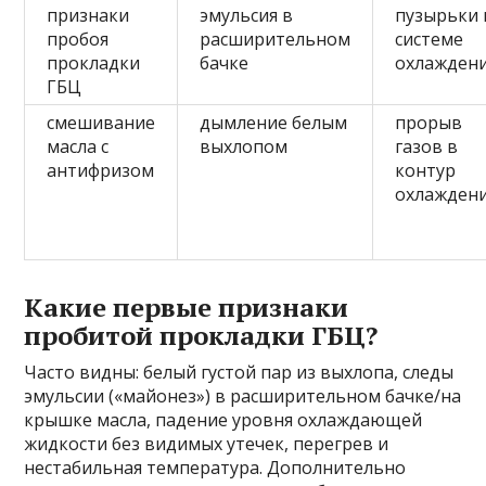
признаки
эмульсия в
пузырьки 
пробоя
расширительном
системе
прокладки
бачке
охлажден
ГБЦ
смешивание
дымление белым
прорыв
масла с
выхлопом
газов в
антифризом
контур
охлажден
Какие первые признаки
пробитой прокладки ГБЦ?
Часто видны: белый густой пар из выхлопа, следы
эмульсии («майонез») в расширительном бачке/на
крышке масла, падение уровня охлаждающей
жидкости без видимых утечек, перегрев и
нестабильная температура. Дополнительно