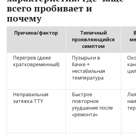
всего пробивает и
почему
Причина/фактор
Типичный
проявляющийся
ме
симптом
Перегрев (даже
Пузырьки в
Око
кратковременный)
бачке +
кан
нестабильная
ци
температура
Неправильная
Быстрое
Люб
затяжка TTY
повторное
на
ухудшение после
тер
«ремонта»