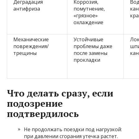
Деградация
Коррозия,
Во
антифриза
помутнение,
кан
«грязное»
кр
охлаждение
Механические
Устойчивые
Лок
повреждения/
проблемы даже
шп
трещины
после замены
ка
прокладки
Что делать сразу, если
подозрение
подтвердилось
Не продолжать поездки под нагрузкой:
при давлении сгорания утечка растет.