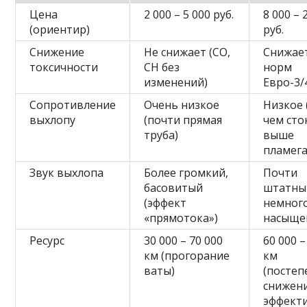
Цена
2 000 – 5 000 руб.
8 000 – 
(ориентир)
руб.
Снижение
Не снижает (CO,
Снижае
токсичности
CH без
норм
изменений)
Евро-3/
Сопротивление
Очень низкое
Низкое 
выхлопу
(почти прямая
чем сто
труба)
выше
пламега
Звук выхлопа
Более громкий,
Почти
басовитый
штатны
(эффект
немног
«прямотока»)
насыще
Ресурс
30 000 – 70 000
60 000 –
км (прогорание
км
ваты)
(постеп
снижен
эффект