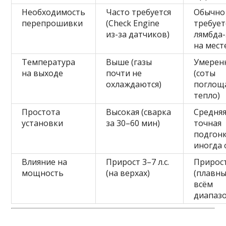
Необходимость
Часто требуется
Обычно
перепрошивки
(Check Engine
требует
из-за датчиков)
лямбда
на мест
Температура
Выше (газы
Умерен
на выходе
почти не
(соты
охлаждаются)
поглощ
тепло)
Простота
Высокая (сварка
Средняя
установки
за 30–60 мин)
точная
подгонк
иногда 
Влияние на
Прирост 3–7 л.с.
Прирост 
мощность
(на верхах)
(плавны
всём
диапазо