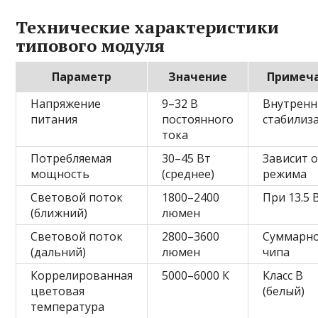
Технические характеристики
типового модуля
Параметр
Значение
Примеч
Напряжение
9–32 В
Внутрен
питания
постоянного
стабилиз
тока
Потребляемая
30–45 Вт
Зависит 
мощность
(среднее)
режима
Световой поток
1800–2400
При 13.5 
(ближний)
люмен
Световой поток
2800–3600
Суммарно
(дальний)
люмен
чипа
Коррелированная
5000–6000 К
Класс B
цветовая
(белый)
температура