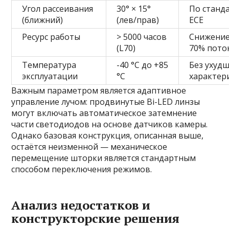
Угол рассеивания
30° × 15°
По станд
(ближний)
(лев/прав)
ECE
Ресурс работы
> 5000 часов
Снижение
(L70)
70% пото
Температура
-40 °C до +85
Без ухуд
эксплуатации
°C
характер
Важным параметром является адаптивное
управление лучом: продвинутые Bi-LED линзы
могут включать автоматическое затемнение
части светодиодов на основе датчиков камеры.
Однако базовая конструкция, описанная выше,
остаётся неизменной — механическое
перемещение шторки является стандартным
способом переключения режимов.
Анализ недостатков и
конструкторские решения