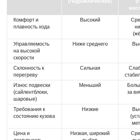
(гидравлические)
(
мас
Комфорт и
Высокий
Сре
плавность хода
ни
(ж
Управляемость
Ниже среднего
Вы
на высокой
скорости
Склонность к
Сильная
Слаб
перегреву
стабил
Износ подвески
Меньший
Больш
(сайлентблоки,
за ви
шаровые)
Требования к
Низкие
Вы
состоянию кузова
(ус
мет
Цена и
Низкая, широкий
Сре