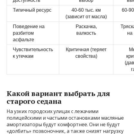
доступность
выбор
вы
Типичный ресурс
40-60 тыс. км
60-90
(зависит от масла)
Поведение на
Раскачка,
Тряск
разбитом
валкость
на
асфальте
Чувствительность
Критичная (теряет
М
к утечкам
свойства)
кри
(да
г
Какой вариант выбрать для
старого седана
На узких городских улицах с лежачими
полицейскими и частыми остановками масляные
амортизаторы будут комфортнее. Они не будут
«долбить» позвоночник, а также снизят нагрузку