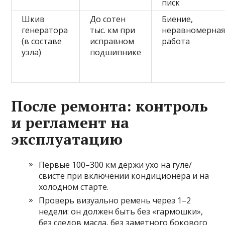
писк
Шкив
До сотен
Биение,
генератора
тыс. км при
неравномерна
(в составе
исправном
работа
узла)
подшипнике
После ремонта: контроль
и регламент на
эксплуатацию
Первые 100–300 км держи ухо на гуле/
свисте при включении кондиционера и на
холодном старте.
Проверь визуально ремень через 1–2
недели: он должен быть без «гармошки»,
без следов масла, без заметного бокового