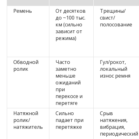
Ремень
От десятков
Трещины/
до ~100 тыс.
свист/
км (сильно
полосование
зависит от
режима)
Обводной
Часто
Гул/рокот,
ролик
заметно
локальный
меньше
износ ремня
ожиданий
при
перекосе и
перетяге
Натяжной
Сильно
Срыв
ролик/
падает при
натяжения,
натяжитель
перетяжке
вибрация,
периодический