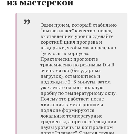
из мастерской
Один приём, который стабильно
“вытаскивает” качество: перед
выставлением уровня сделайте
короткий цикл прогрева и
выдержки, чтобы масло реально
“уселось” в корпусах.
Практически: прогоните
трансмиссию по режимам D и R
очень мягко (без ударных
нагрузок), остановитесь и
подождите 2–3 минуты, затем
уже лезьте на контрольную
пробку по температурному окну.
Почему это работает: после
движения в мехатронике и
поддоне формируются
локальные температурные
градиенты, а при несоблюдении
паузы уровень на контрольном
портe “плавает”. Я видел случаи,