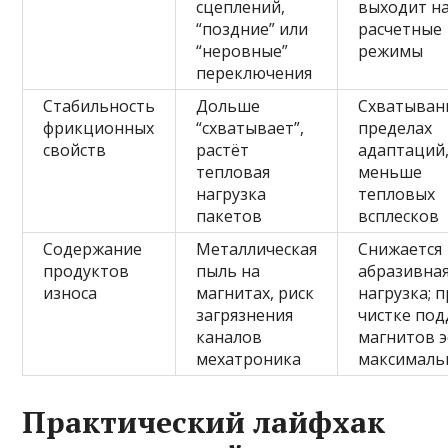
сцеплений,
выходит н
“поздние” или
расчетные
“неровные”
режимы
переключения
Стабильность
Дольше
Схватыван
фрикционных
“схватывает”,
пределах
свойств
растёт
адаптаций
тепловая
меньше
нагрузка
тепловых
пакетов
всплесков
Содержание
Металлическая
Снижается
продуктов
пыль на
абразивна
износа
магнитах, риск
нагрузка; 
загрязнения
чистке под
каналов
магнитов 
мехатроника
максималь
Практический лайфхак