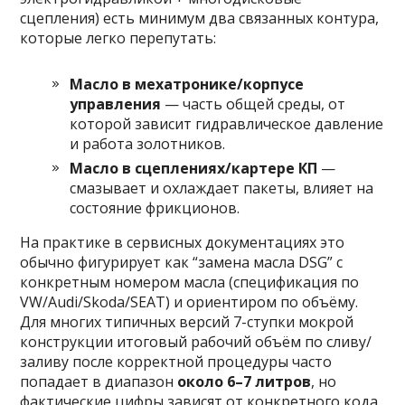
сцепления) есть минимум два связанных контура,
которые легко перепутать:
Масло в мехатронике/корпусе
управления
— часть общей среды, от
которой зависит гидравлическое давление
и работа золотников.
Масло в сцеплениях/картере КП
—
смазывает и охлаждает пакеты, влияет на
состояние фрикционов.
На практике в сервисных документациях это
обычно фигурирует как “замена масла DSG” с
конкретным номером масла (спецификация по
VW/Audi/Skoda/SEAT) и ориентиром по объёму.
Для многих типичных версий 7-ступки мокрой
конструкции итоговый рабочий объём по сливу/
заливу после корректной процедуры часто
попадает в диапазон
около 6–7 литров
, но
фактические цифры зависят от конкретного кода