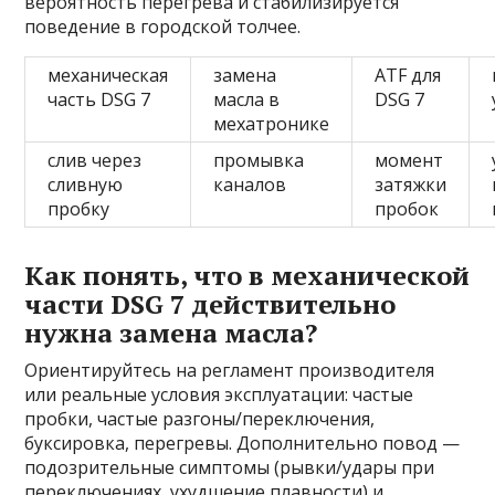
вероятность перегрева и стабилизируется
поведение в городской толчее.
механическая
замена
ATF для
часть DSG 7
масла в
DSG 7
мехатронике
слив через
промывка
момент
сливную
каналов
затяжки
пробку
пробок
Как понять, что в механической
части DSG 7 действительно
нужна замена масла?
Ориентируйтесь на регламент производителя
или реальные условия эксплуатации: частые
пробки, частые разгоны/переключения,
буксировка, перегревы. Дополнительно повод —
подозрительные симптомы (рывки/удары при
переключениях, ухудшение плавности) и