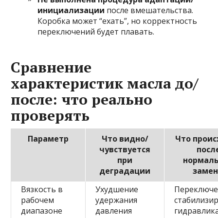
инициализации
после вмешательства.
Коробка может “ехать”, но корректность
переключений будет плавать.
Сравнение
характеристик масла до/
после: что реально
проверять
Параметр
Что видно/
Что прои
чувствуется
посл
при
нормал
деградации
заме
Вязкость в
Ухудшение
Переключе
рабочем
удержания
стабилизир
диапазоне
давления
гидравлик