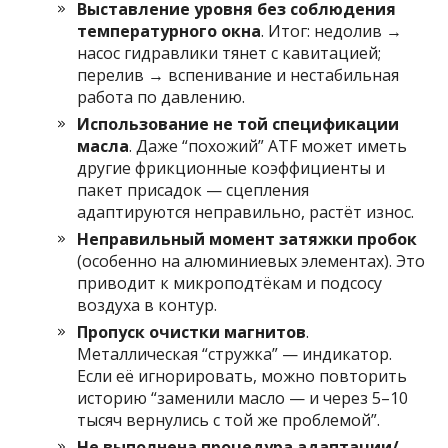
Выставление уровня без соблюдения
температурного окна
. Итог: недолив →
насос гидравлики тянет с кавитацией;
перелив → вспенивание и нестабильная
работа по давлению.
Использование не той спецификации
масла
. Даже “похожий” ATF может иметь
другие фрикционные коэффициенты и
пакет присадок — сцепления
адаптируются неправильно, растёт износ.
Неправильный момент затяжки пробок
(особенно на алюминиевых элементах). Это
приводит к микроподтёкам и подсосу
воздуха в контур.
Пропуск очистки магнитов
.
Металлическая “стружка” — индикатор.
Если её игнорировать, можно повторить
историю “заменили масло — и через 5–10
тысяч вернулись с той же проблемой”.
Не выполнена процедура адаптации/