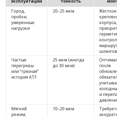
эксплуатации
тонкость
мон
Город,
20–25 мкм
Жёсткое
пробки,
креплен
умеренные
корпуса,
нагрузки
приори
гермети
контрол
маршру
шланго
Частые
25 мкм (иногда
Оптима
перегревы
до 30 мкм)
после
или “грязная”
обновле
история ATF
обязате
учитыва
холодны
и переп
давлени
Мягкий
10–20 мкм
Требует
режим,
аккурат