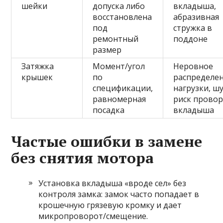
шейки
допуска либо
вкладыша,
восстановлена
абразивная
под
стружка в
ремонтный
поддоне
размер
Затяжка
Момент/угол
Неровное
крышек
по
распределе
спецификации,
нагрузки, ш
равномерная
риск прово
посадка
вкладыша
Частые ошибки в замене
без снятия мотора
Установка вкладыша «вроде сел» без
контроля замка: замок часто попадает в
крошечную грязевую кромку и дает
микропроворот/смещение.