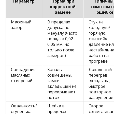
Параметр
Норма при
Типичны
корректной
симптом п
замене
ошибке
Масляный
В пределах
Стук на
зазор
допуска по
холодную/
мануалу (часто
горячую,
порядка 0,02–
«низкий»
0,05 мм, но
давление и
только после
нестабильн
замеров)
работа на
прогреве
Совпадение
Каналы
Локальный
масляных
совмещены,
перегрев
отверстий
замки
вкладыша,
вкладышей не
быстрое
перекрывают
повторное
поток
разрушение
Овальность/
Шейка в
Скорое
ступенька
пределах
«вымыливан