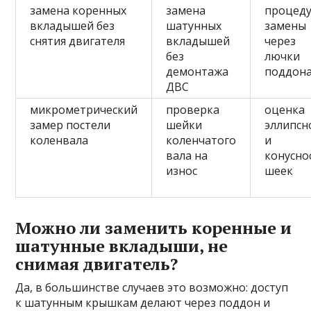
замена коренных
замена
процед
вкладышей без
шатунных
замены
снятия двигателя
вкладышей
через
без
лючки
демонтажа
поддон
ДВС
микрометрический
проверка
оценка
замер постели
шейки
эллипсн
коленвала
коленчатого
и
вала на
конусно
износ
шеек
Можно ли заменить коренные и
шатунные вкладыши, не
снимая двигатель?
Да, в большинстве случаев это возможно: доступ
к шатунным крышкам делают через поддон и