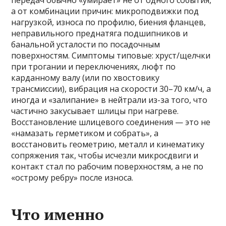
передач обычно «умирает» не от одного события,
а от комбинации причин: микроподвижки под
нагрузкой, износа по профилю, биения фланцев,
неправильного преднатяга подшипников и
банальной усталости по посадочным
поверхностям. Симптомы типовые: хруст/щелчки
при трогании и переключениях, люфт по
карданному валу (или по хвостовику
трансмиссии), вибрация на скорости 30–70 км/ч, а
иногда и «залипание» в нейтрали из-за того, что
частично закусывает шлицы при нагреве.
Восстановление шлицевого соединения — это не
«намазать герметиком и собрать», а
восстановить геометрию, металл и кинематику
сопряжения так, чтобы исчезли микросдвиги и
контакт стал по рабочим поверхностям, а не по
«острому ребру» после износа.
Что именно