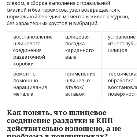
следом, а сборка выполнена с правильной
смазкой и без перекосов, узел возвращается к
нормальной передаче момента и живёт ресурсно,
без характерных хрустов и вибраций.
восстановление
шлицевая
устранение
шлицевого
посадка
износа зуб
соединения
карданного
шлицов
раздаточной
вала
коробки
ремонт с
применение
термическа
помощью
шлицевых
обработка
наращивания
втулок/
восстановл
металла
вставок
поверхност
Как понять, что шлицевое
соединение раздатки и КПП
действительно изношено, а не
проблема в подшипниках?