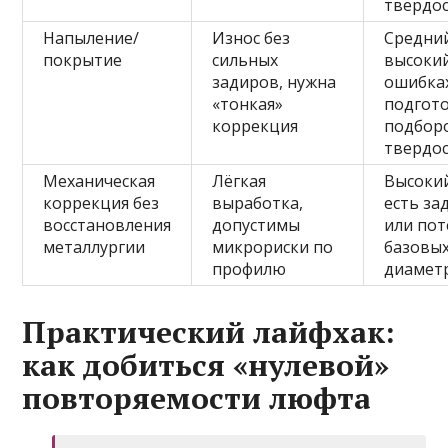
твердо
Напыление/
Износ без
Средни
покрытие
сильных
высоки
задиров, нужна
ошибках
«тонкая»
подгот
коррекция
подбор
твердо
Механическая
Лёгкая
Высокий
коррекция без
выработка,
есть за
восстановления
допустимы
или пот
металлургии
микрориски по
базовы
профилю
диамет
Практический лайфхак:
как добиться «нулевой»
повторяемости люфта