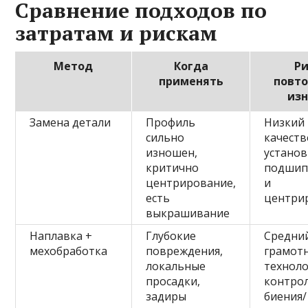
Сравнение подходов по
затратам и рискам
Метод
Когда
Ри
применять
повто
изн
Замена детали
Профиль
Низкий
сильно
качест
изношен,
установ
критично
подшип
центрирование,
и
есть
центри
выкрашивание
Наплавка +
Глубокие
Средний
мехобработка
повреждения,
грамот
локальные
техноло
просадки,
контро
задиры
биения/