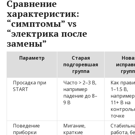
Сравнение
характеристик:
“симптомы” vs
“электрика после
замены”
Параметр
Старая
Нова
подгоревшая
исправ
группа
груп
Просадка при
Часто > 2–3 В,
Как прави
START
например
1–1.5 В,
падение до 8–
например
9 В
11+ В на
контроль
точке
Поведение
Мигание,
Стабильн
приборки
краткие
работа, б