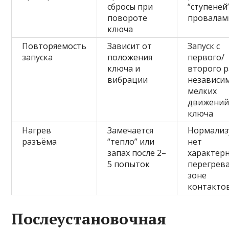
сбросы при
“ступеней”
повороте
провалам
ключа
Повторяемость
Зависит от
Запуск с
запуска
положения
первого/
ключа и
второго р
вибрации
независи
мелких
движени
ключа
Нагрев
Замечается
Нормализу
разъёма
“тепло” или
нет
запах после 2–
характер
5 попыток
перегрева
зоне
контакто
Послеустановочная