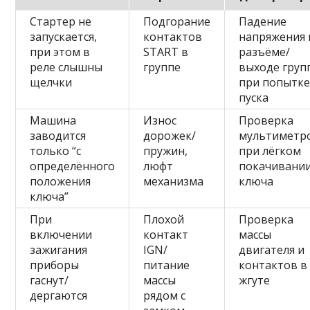
Стартер не
Подгорание
Падение
запускается,
контактов
напряжения 
при этом в
START в
разъёме/
реле слышны
группе
выходе груп
щелчки
при попытк
пуска
Машина
Износ
Проверка
заводится
дорожек/
мультиметр
только “с
пружин,
при лёгком
определённого
люфт
покачивани
положения
механизма
ключа
ключа”
При
Плохой
Проверка
включении
контакт
массы
зажигания
IGN/
двигателя и
приборы
питание
контактов в
гаснут/
массы
жгуте
дергаются
рядом с