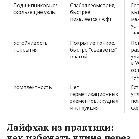
Подшипниковые/
Слабая геометрия,
Ге
скользящие узлы
быстрее
вы
появляется люфт
ме
ус
лю
Устойчивость
Покрытие тонкое,
По
покрытия
быстро “съедается”
ра
влагой
ули
к У
со
ту
Комплектность
Нет
Ест
герметизационных
уп
элементов, скудная
по
инструкция
сх
Лайфхак из практики:
как избежать клина через