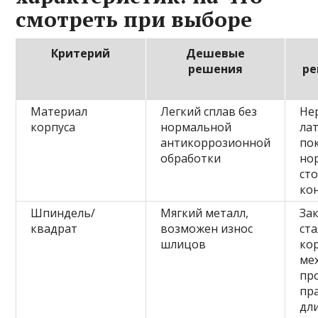
смотреть при выборе
Критерий
Дешевые
решения
ре
Материал
Легкий сплав без
Не
корпуса
нормальной
лат
антикоррозионной
по
обработки
но
ст
ко
Шпиндель/
Мягкий металл,
За
квадрат
возможен износ
ст
шлицов
ко
ме
пр
пр
дл