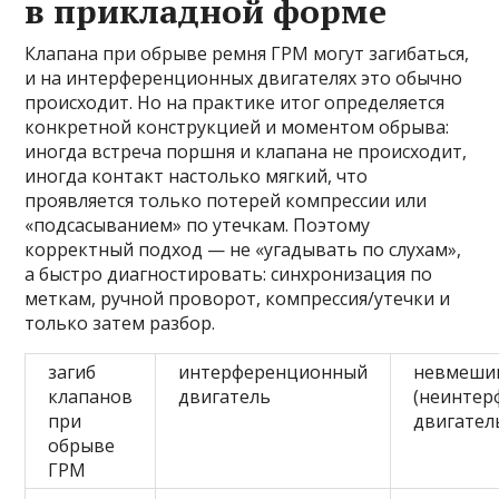
в прикладной форме
Клапана при обрыве ремня ГРМ могут загибаться,
и на интерференционных двигателях это обычно
происходит. Но на практике итог определяется
конкретной конструкцией и моментом обрыва:
иногда встреча поршня и клапана не происходит,
иногда контакт настолько мягкий, что
проявляется только потерей компрессии или
«подсасыванием» по утечкам. Поэтому
корректный подход — не «угадывать по слухам»,
а быстро диагностировать: синхронизация по
меткам, ручной проворот, компрессия/утечки и
только затем разбор.
загиб
интерференционный
невмеши
клапанов
двигатель
(неинтер
при
двигател
обрыве
ГРМ