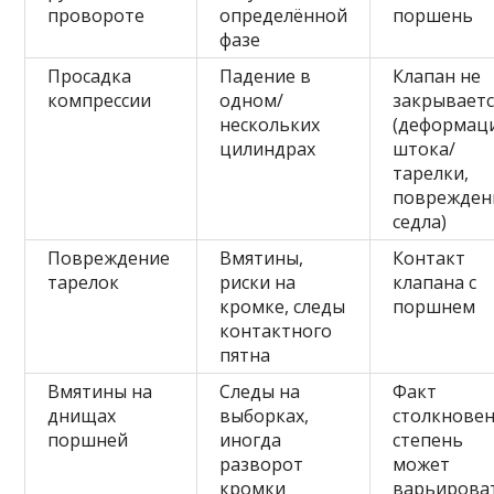
провороте
определённой
поршень
фазе
Просадка
Падение в
Клапан не
компрессии
одном/
закрываетс
нескольких
(деформац
цилиндрах
штока/
тарелки,
поврежден
седла)
Повреждение
Вмятины,
Контакт
тарелок
риски на
клапана с
кромке, следы
поршнем
контактного
пятна
Вмятины на
Следы на
Факт
днищах
выборках,
столкновен
поршней
иногда
степень
разворот
может
кромки
варьирова