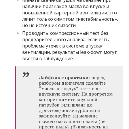
Менять свечи/катушки на бензине при
наличии признаков масла во впуске и
повышенной картерной вентиляции: это
лечит только симптом «нестабильность»,
но не источник сизости.
Проводить компрессионный тест без
предварительного анализа: если есть
проблема утечек в системе впуска/
вентиляции, результаты leak-down могут
ввести в заблуждение.
Лайфхак с практики:
перед
разбором двигателя сделайте
“масло-в-воздух” тест через
впускную систему. На прогретом
моторе снимите впускной
патрубок (или шланг до
дросселя/после турбины) и
зафиксируйте: (а) наличие
свежего масляного налёта (не
просто пыль), (б) влажность на