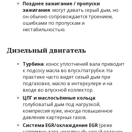
Позднее зажигание / пропуски
зажигания
: могут давать серый дым, но
он обычно сопровождается троением,
ошибками по пропускам и
нестабильностью.
Дизельный двигатель
Турбина
: износ уплотнений вала приводит
к подсосу масла во впуск/патрубки. На
практике часто видят сизый дым при
подгазовке, масло в интеркулере и на
входе во впускной коллектор.
ЦПГ и маслосъёмные кольца
:
голубоватый дым под нагрузкой,
компрессия хуже, иногда повышенное
давление картерных газов.
Система EGR/охлаждение EGR
(реже
напрямую даёт «масляный» сизый оттенок,