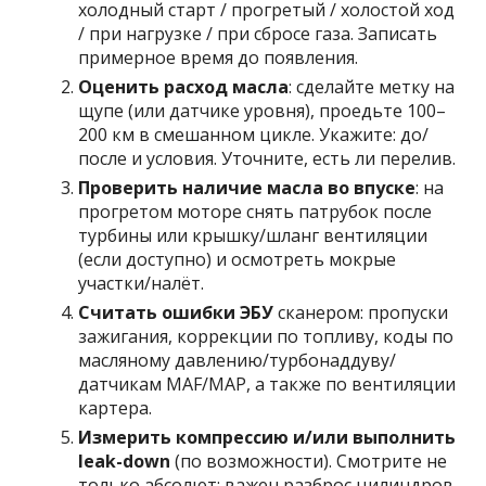
холодный старт / прогретый / холостой ход
/ при нагрузке / при сбросе газа. Записать
примерное время до появления.
Оценить расход масла
: сделайте метку на
щупе (или датчике уровня), проедьте 100–
200 км в смешанном цикле. Укажите: до/
после и условия. Уточните, есть ли перелив.
Проверить наличие масла во впуске
: на
прогретом моторе снять патрубок после
турбины или крышку/шланг вентиляции
(если доступно) и осмотреть мокрые
участки/налёт.
Считать ошибки ЭБУ
сканером: пропуски
зажигания, коррекции по топливу, коды по
масляному давлению/турбонаддуву/
датчикам MAF/MAP, а также по вентиляции
картера.
Измерить компрессию и/или выполнить
leak-down
(по возможности). Смотрите не
только абсолют: важен разброс цилиндров