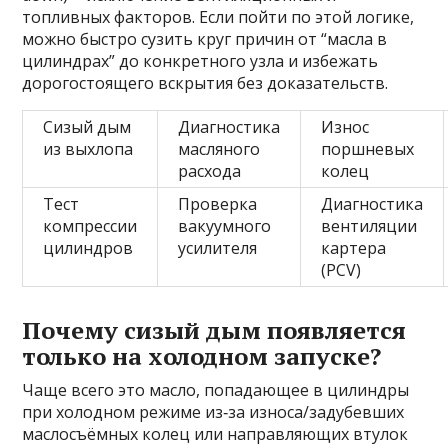
топливных факторов. Если пойти по этой логике,
можно быстро сузить круг причин от “масла в
цилиндрах” до конкретного узла и избежать
дорогостоящего вскрытия без доказательств.
Сизый дым
Диагностика
Износ
из выхлопа
масляного
поршневых
расхода
колец
Тест
Проверка
Диагностика
компрессии
вакуумного
вентиляции
цилиндров
усилителя
картера
(PCV)
Почему сизый дым появляется
только на холодном запуске?
Чаще всего это масло, попадающее в цилиндры
при холодном режиме из‑за износа/задубевших
маслосъёмных колец или направляющих втулок