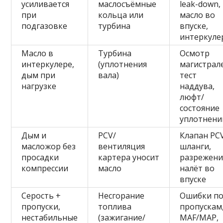
усиливается
маслосъёмные
leak-down,
при
кольца или
масло во
подгазовке
турбина
впуске,
интеркуле
Масло в
Турбина
Осмотр
интеркулере,
(уплотнения
магистрал
дым при
вала)
тест
нагрузке
наддува,
люфт/
состояние
уплотнени
Дым и
PCV/
Клапан PCV
масложор без
вентиляция
шланги,
просадки
картера уносит
разрежени
компрессии
масло
налёт во
впуске
Серость +
Несгорание
Ошибки п
пропуски,
топлива
пропускам
нестабильные
(зажигание/
MAF/MAP,