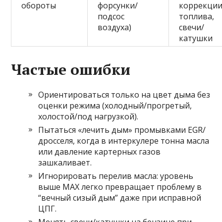
обороты
форсунки/
коррекци
подсос
топлива,
воздуха)
свечи/
катушки
Частые ошибки
Ориентироваться только на цвет дыма без
оценки режима (холодный/прогретый,
холостой/под нагрузкой).
Пытаться «лечить дым» промывками EGR/
дросселя, когда в интеркулере тонна масла
или давление картерных газов
зашкаливает.
Игнорировать перелив масла: уровень
выше MAX легко превращает проблему в
“вечный сизый дым” даже при исправной
ЦПГ.