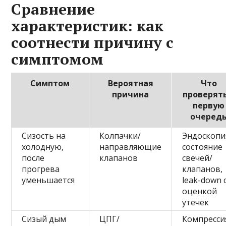
Сравнение
характеристик: как
соотнести причину с
симптомом
Симптом
Вероятная
Что
причина
проверять
первую
очеред
Сизость на
Колпачки/
Эндоскопи
холодную,
направляющие
состояние
после
клапанов
свечей/
прогрева
клапанов,
уменьшается
leak-down 
оценкой
утечек
Сизый дым
ЦПГ/
Компресси