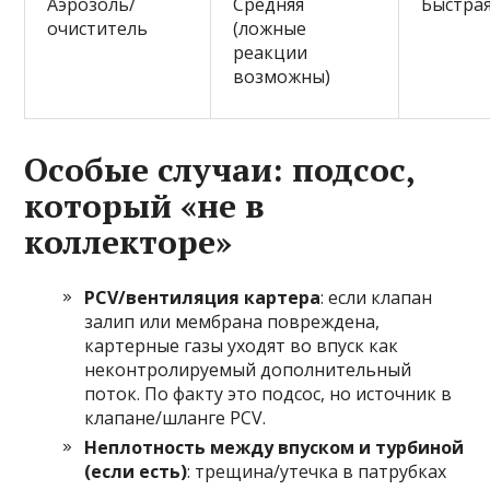
Аэрозоль/
Средняя
Быстра
очиститель
(ложные
реакции
возможны)
Особые случаи: подсос,
который «не в
коллекторе»
PCV/вентиляция картера
: если клапан
залип или мембрана повреждена,
картерные газы уходят во впуск как
неконтролируемый дополнительный
поток. По факту это подсос, но источник в
клапане/шланге PCV.
Неплотность между впуском и турбиной
(если есть)
: трещина/утечка в патрубках