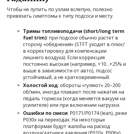
Чтобы не лупить по узлам вслепую, полезно
привязать симптомы к типу подсоса и месту.
Тримы топливоподачи (short/long term
fuel trim)
: при подсосе обычно растет в
сторону «обеднения» (STFT уходит в плюс/
в корректировку для компенсации
лишнего воздуха). Если коррекция
постоянно высокая (например, +10…+25% и
выше в зависимости от авто), подсос
устойчивый, а не кратковременный.
Холостой ход
: обороты «гуляют» 20–200
об/мин, иногда плавают после нажатия на
педаль тормоза (когда меняется вакуум на
усилителе) или при включении нагрузки.
Ошибки по смеси
: P0171/P0174 (lean), реже
P030x на переходах. На некоторых
платформах будут жалобы на расход
воздуха/датчики давления (P010x, P006x),