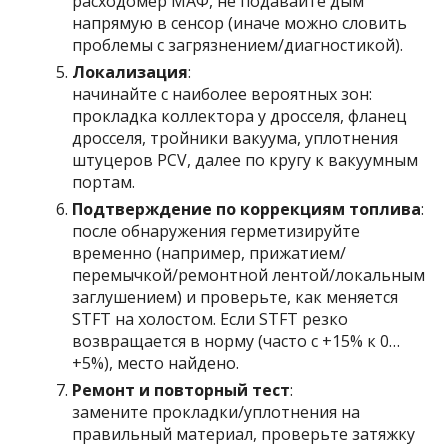
расходомер МАФ, не подавайте дым
напрямую в сенсор (иначе можно словить
проблемы с загрязнением/диагностикой).
Локализация
:
начинайте с наиболее вероятных зон:
прокладка коллектора у дросселя, фланец
дросселя, тройники вакуума, уплотнения
штуцеров PCV, далее по кругу к вакуумным
портам.
Подтверждение по коррекциям топлива
:
после обнаружения герметизируйте
временно (например, прижатием/
перемычкой/ремонтной лентой/локальным
заглушением) и проверьте, как меняется
STFT на холостом. Если STFT резко
возвращается в норму (часто с +15% к 0…
+5%), место найдено.
Ремонт и повторный тест
:
замените прокладки/уплотнения на
правильный материал, проверьте затяжку