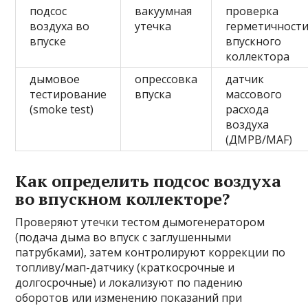
подсос
вакуумная
проверка
воздуха во
утечка
герметичност
впуске
впускного
коллектора
дымовое
опрессовка
датчик
тестирование
впуска
массового
(smoke test)
расхода
воздуха
(ДМРВ/MAF)
Как определить подсос воздуха
во впускном коллекторе?
Проверяют утечки тестом дымогенератором
(подача дыма во впуск с заглушенными
патрубками), затем контролируют коррекции по
топливу/мап-датчику (краткосрочные и
долгосрочные) и локализуют по падению
оборотов или изменению показаний при