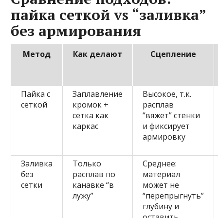
пайка сеткой vs “заливка”
без армирования
Метод
Как делают
Сцепление
Пайка с
Заплавление
Высокое, т.к.
сеткой
кромок +
расплав
сетка как
“вяжет” стенки
каркас
и фиксирует
армировку
Заливка
Только
Среднее:
без
расплав по
материал
сетки
канавке “в
может не
лужу”
“перепрыгнуть”
глубину и
оставить