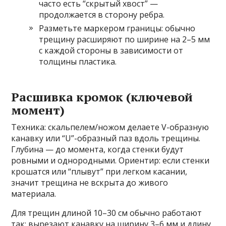
часто есть “скрытый хвост” —
продолжается в сторону ребра.
Разметьте маркером границы: обычно
трещину расширяют по ширине на 2–5 мм
с каждой стороны в зависимости от
толщины пластика.
Расшивка кромок (ключевой
момент)
Техника: скальпелем/ножом делаете V-образную
канавку или “U”-образный паз вдоль трещины.
Глубина — до момента, когда стенки будут
ровными и однородными. Ориентир: если стенки
крошатся или “плывут” при легком касании,
значит трещина не вскрыта до живого
материала.
Для трещин длиной 10–30 см обычно работают
так: вырезают канавку на ширину 3–6 мм и длину