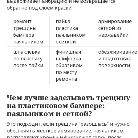
выдерживает вибрацию и не возвращается
обратно под слоем краски.
ремонт
пайка
армирование
трещины
пластика
сеткой из
бампера
паяльником
нержавейки
паяльником
с сеткой
шпаклёвка
финишная
обезжиривание
по пластику
шлифовка
и подготовка
после пайки
абразивом
поверхности
по месту
ремонта
Чем лучше заделывать трещину
на пластиковом бампере:
паяльником и сеткой?
Это подходит, если трещина “разошлась” и нужно
обеспечить жесткое армирование: паяльником
расплавляют кромки и фиксируют сетку, после