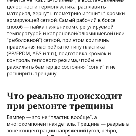
лечится не “каким-то клеем”, а восстановлением
целостности термопластика: расплавить
материал, вернуть геометрию и “сшить” кромки
армирующей сеткой. Самый рабочий в боксе
способ — пайка паяльником с регулируемой
температурой и капроновой/алюминиевой (или
“рыболовной”) сеткой, при этом критичны:
правильная настройка по типу пластика
(PP/EPDM, ABS и т.п.), подготовка кромок и
контроль теплового режима, чтобы не
разжижить бампер до состояния “сопли” и не
расширить трещину.
Что реально происходит
при ремонте трещины
Бампер — это не “пластик вообще”, а
многокомпонентная деталь. Трещина — разрыв в
зоне концентрации напряжений (угол, ребро,