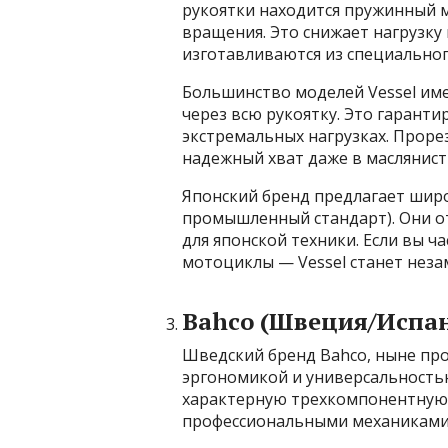
рукоятки находится пружинный м
вращения. Это снижает нагрузку
изготавливаются из специальног
Большинство моделей Vessel им
через всю рукоятку. Это гаранти
экстремальных нагрузках. Проре
надежный хват даже в маслянист
Японский бренд предлагает широ
промышленный стандарт). Они от
для японской техники. Если вы ч
мотоциклы — Vessel станет не
Bahco (Швеция/Испа
Шведский бренд Bahco, ныне про
эргономикой и универсальностью
характерную трехкомпонентную р
профессиональными механиками 