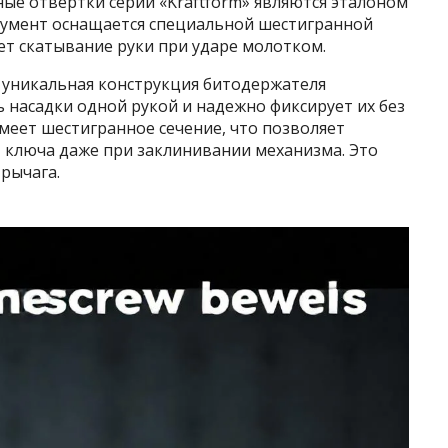
ые отвертки серии «Kraftform» являются эталоном
румент оснащается специальной шестигранной
т скатывание руки при ударе молотком.
 уникальная конструкция битодержателя
ь насадки одной рукой и надежно фиксирует их без
меет шестигранное сечение, что позволяет
 ключа даже при заклинивании механизма. Это
рычага.