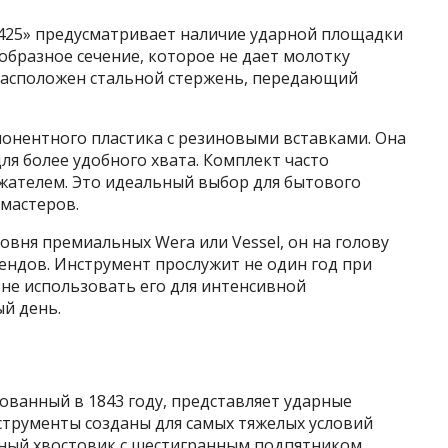
4425» предусматривает наличие ударной площадки
образное сечение, которое не дает молотку
 расположен стальной стержень, передающий
онентного пластика с резиновыми вставками. Она
для более удобного хвата. Комплект часто
жателем. Это идеальный выбор для бытового
мастеров.
ровня премиальных Wera или Vessel, он на голову
ндов. Инструмент прослужит не один год при
 не использовать его для интенсивной
й день.
нованный в 1843 году, представляет ударные
нструменты созданы для самых тяжелых условий
нный хвостовик с шестигранным подпятником,