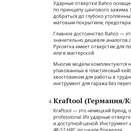
Ударные отвертки Bahco оснаще
по принципу цангового зажима. 
добраться до глубоко утопленны
матовым покрытием, предотвр
Главное достоинство Bahco — эт
значительно дешевле аналогов от
Рукоятка имеет отверстие для п
или в мастерской.
Многие модели комплектуются на
упакованных в пластиковый кейс
хвостовиком для работы в трудн
инструмент для гаража без пере
Kraftool (Германия/К
Kraftool — это немецкий бренд, 
professional. Их ударные отверт
и доступной ценой. Инструмент и
48-52 HRC по шкале Роквелла.