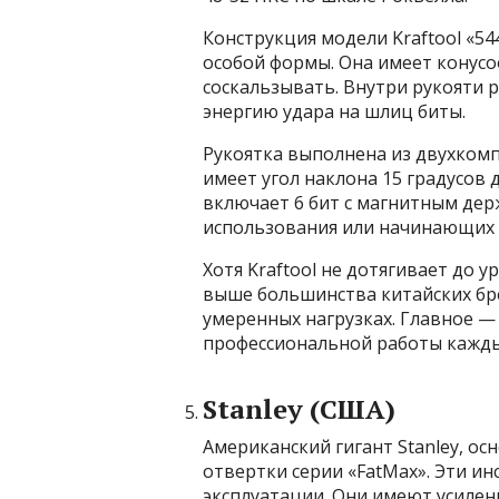
Конструкция модели Kraftool «5
особой формы. Она имеет конусо
соскальзывать. Внутри рукояти
энергию удара на шлиц биты.
Рукоятка выполнена из двухкомп
имеет угол наклона 15 градусов 
включает 6 бит с магнитным дер
использования или начинающих 
Хотя Kraftool не дотягивает до у
выше большинства китайских бре
умеренных нагрузках. Главное —
профессиональной работы кажды
Stanley (США)
Американский гигант Stanley, ос
отвертки серии «FatMax». Эти и
эксплуатации. Они имеют усиле