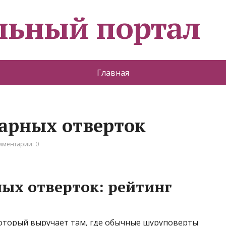
льный портал
Главная
дарных отверток
мментарии: 0
ных отверток: рейтинг
который выручает там, где обычные шуруповерты