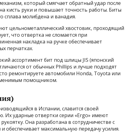
еханизм, который смягчает обратный удар после
 на кисть руки и повышает точность работы. Биты
о сплава молибдена и ванадия.
еют цельнометаллический хвостовик, проходящий
рует, что отвертка не сломается при
зиненная накладка на ручке обеспечивает
ых перчатках.
кий ассортимент бит под шлицы JIS (японский
личаются от обычных Phillips и лучше подходят
асто ремонтируете автомобили Honda, Toyota или
заменимым помощником.
ния)
изводящийся в Испании, славится своей
. Их ударные отвертки серии «Ergo» имеют
укоятку. Она разработана в сотрудничестве с
и обеспечивает максимальную передачу усилия.