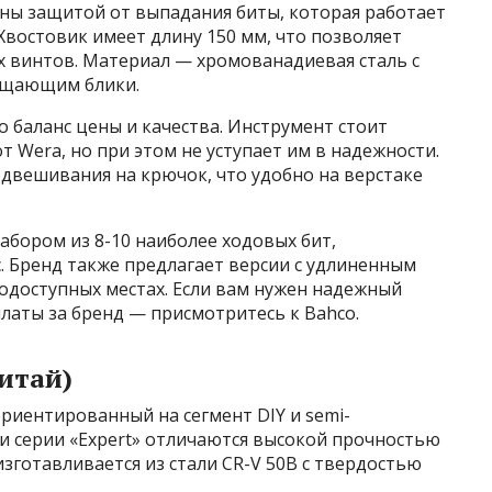
ны защитой от выпадания биты, которая работает
Хвостовик имеет длину 150 мм, что позволяет
х винтов. Материал — хромованадиевая сталь с
ащающим блики.
о баланс цены и качества. Инструмент стоит
 Wera, но при этом не уступает им в надежности.
одвешивания на крючок, что удобно на верстаке
бором из 8-10 наиболее ходовых бит,
. Бренд также предлагает версии с удлиненным
одоступных местах. Если вам нужен надежный
платы за бренд — присмотритесь к Bahco.
итай)
ориентированный на сегмент DIY и semi-
ки серии «Expert» отличаются высокой прочностью
зготавливается из стали CR-V 50B с твердостью