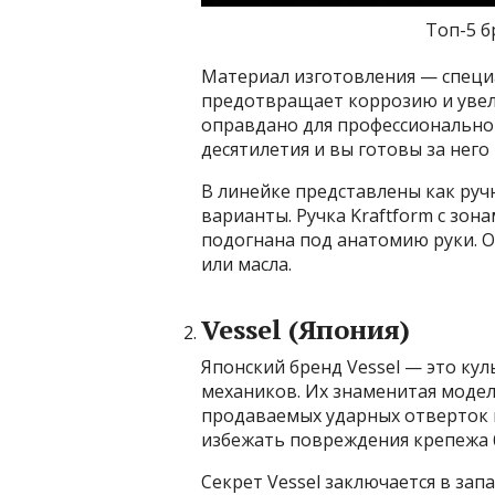
Топ-5 б
Материал изготовления — специ
предотвращает коррозию и увели
оправдано для профессиональног
десятилетия и вы готовы за него
В линейке представлены как руч
варианты. Ручка Kraftform с зон
подогнана под анатомию руки. Он
или масла.
Vessel (Япония)
Японский бренд Vessel — это ку
механиков. Их знаменитая модел
продаваемых ударных отверток в
избежать повреждения крепежа 
Секрет Vessel заключается в за