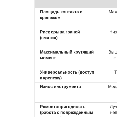
Площадь контакта с
Мак
крепежом
Риск срыва граней
Низ
(смятия)
Максимальный крутящий
Выш
момент
с
Универсальность (доступ
Т
к крепежу)
Износ инструмента
Мед
Ремонтопригодность
Луч
(работа с поврежденным
неп