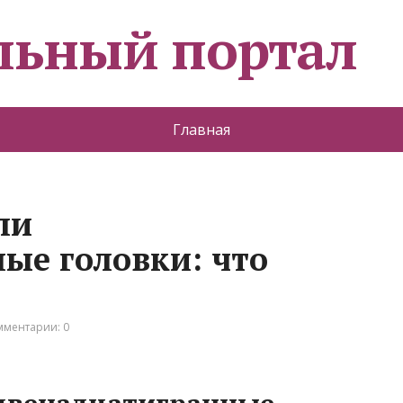
льный портал
Главная
ли
ые головки: что
мментарии: 0