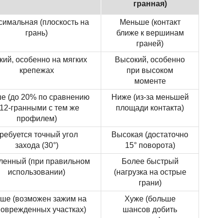
гранная)
симальная (плоскость на
Меньше (контакт
грань)
ближе к вершинам
граней)
кий, особенно на мягких
Высокий, особенно
крепежах
при высоком
моменте
е (до 20% по сравнению
Ниже (из-за меньшей
 12-гранными с тем же
площади контакта)
профилем)
ребуется точный угол
Высокая (достаточно
захода (30°)
15° поворота)
ленный (при правильном
Более быстрый
использовании)
(нагрузка на острые
грани)
ше (возможен зажим на
Хуже (больше
оврежденных участках)
шансов добить