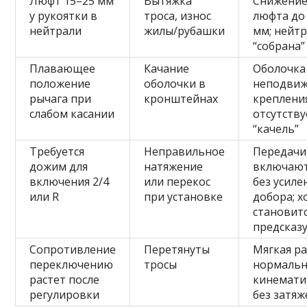
Люфт 15–25 мм
Вытяжка
Снижени
у рукоятки в
троса, износ
люфта до
нейтрали
жилы/рубашки
мм; нейт
“собрана”
Плавающее
Качание
Оболочка
положение
оболочки в
неподвиж
рычага при
кронштейнах
крепления
слабом касании
отсутству
“качель”
Требуется
Неправильное
Передачи
дожим для
натяжение
включают
включения 2/4
или перекос
без усиле
или R
при установке
добора; х
становит
предсказ
Сопротивление
Перетянуты
Мягкая ра
переключению
тросы
нормальн
растет после
кинемати
регулировки
без затяж