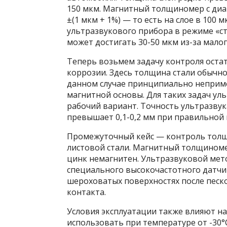
150 мкм. Магнитный толщиномер с диа
±(1 мкм + 1%) — то есть на слое в 100 
ультразвукового прибора в режиме «с
может достигать 30-50 мкм из-за мало
Теперь возьмем задачу контроля оста
коррозии. Здесь толщина стали обычно
данном случае принципиально непримен
магнитной основы. Для таких задач у
рабочий вариант. Точность ультразвук
превышает 0,1-0,2 мм при правильной 
Промежуточный кейс — контроль толщи
листовой стали. Магнитный толщиномер
цинк немагнитен. Ультразвуковой метод
специального высокочастотного датчик
шероховатых поверхностях после песко
контакта.
Условия эксплуатации также влияют 
использовать при температуре от -30°