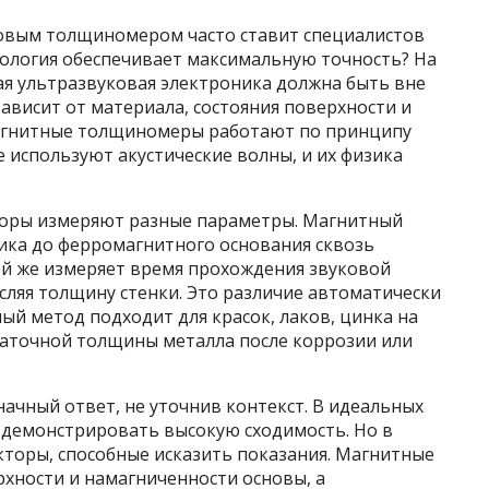
овым толщиномером часто ставит специалистов
нология обеспечивает максимальную точность? На
ая ультразвуковая электроника должна быть вне
зависит от материала, состояния поверхности и
агнитные толщиномеры работают по принципу
 используют акустические волны, и их физика
иборы измеряют разные параметры. Магнитный
чика до ферромагнитного основания сквозь
й же измеряет время прохождения звуковой
сляя толщину стенки. Это различие автоматически
ый метод подходит для красок, лаков, цинка на
статочной толщины металла после коррозии или
начный ответ, не уточнив контекст. В идеальных
т демонстрировать высокую сходимость. Но в
кторы, способные исказить показания. Магнитные
хности и намагниченности основы, а