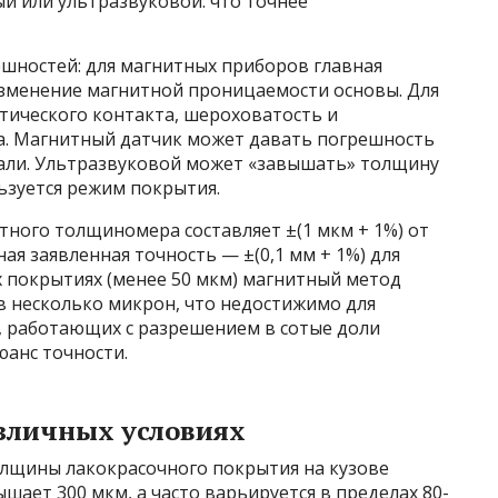
 или ультразвуковой: что точнее
ешностей: для магнитных приборов главная
зменение магнитной проницаемости основы. Для
тического контакта, шероховатость и
а. Магнитный датчик может давать погрешность
али. Ультразвуковой может «завышать» толщину
льзуется режим покрытия.
ного толщиномера составляет ±(1 мкм + 1%) от
ая заявленная точность — ±(0,1 мм + 1%) для
х покрытиях (менее 50 мкм) магнитный метод
 несколько микрон, что недостижимо для
 работающих с разрешением в сотые доли
юанс точности.
азличных условиях
лщины лакокрасочного покрытия на кузове
шает 300 мкм, а часто варьируется в пределах 80-