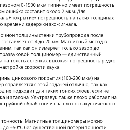
пазоном 0-1500 мкм типично имеет погрешность
мкм ошибка составит около 2 мкм. Для
таль+покрытие» погрешность на таких толщинах
го времени задержки эхо-сигнала.
точной толщины стенки трубопровода после
 составляет от 4 до 20 мм. Магнитный метод в
им, так как он измеряет только зазор до
льтразвуковой толщиномер — единственный
а на толстых стенках высокая: погрешность редко
настройке скорости звука.
ны цинкового покрытия (100-200 мкм) на
 справляется с этой задачей отлично, так как
 не подходит для таких тонких слоев, если нет
а и эталона. Ультразвук также плохо работает на
струйной обработки из-за плохого акустического
на точность. Магнитные толщиномеры можно
C до +50°C без существенной потери точности.