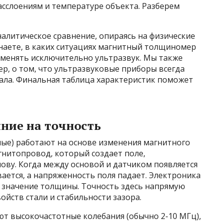
асслоениям и температуре объекта. Разберем
налитическое сравнение, опираясь на физические
наете, в каких ситуациях магнитный толщиномер
именять исключительно ультразвук. Мы также
р, о том, что ультразвуковые приборы всегда
нала. Финальная таблица характеристик поможет
ние на точность
е) работают на основе изменения магнитного
гнитопровод, который создает поле,
ву. Когда между основой и датчиком появляется
ается, а напряженность поля падает. Электроника
е значение толщины. Точность здесь напрямую
ойств стали и стабильности зазора.
 высокочастотные колебания (обычно 2-10 МГц),