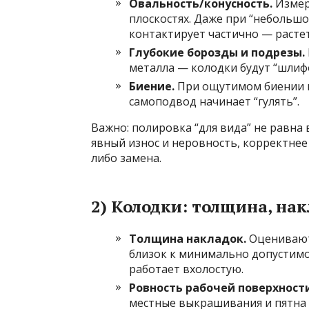
Овальность/конусность.
Измер
плоскостях. Даже при “небольш
контактирует частично — растет
Глубокие борозды и подрезы.
металла — колодки будут “шлифо
Биение.
При ощутимом биении 
самоподвод начинает “гулять”.
Важно: полировка “для вида” не равна
явный износ и неровность, корректнее 
либо замена.
2) Колодки: толщина, нак
Толщина накладок.
Оценивают 
близок к минимально допустимо
работает вхолостую.
Ровность рабочей поверхности
местные выкрашивания и пятна 