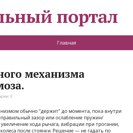
льный портал
Главная
ного механизма
моза.
рии: 0
низмом обычно “держит” до момента, пока внутри
неправильный зазор или ослабление пружин/
 увеличение хода рычага, вибрации при трогании,
колеса после стоянки. Решение — не гадать по