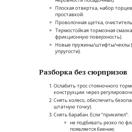
неровности посадочных).
Плоская отвертка, набор торце
проставкой.
Проволочная щетка, очиститель
Термостойкая тормозная смазка
фрикционную поверхность).
Новые пружины/штифты/чехлы (е
упругости).
Разборка без сюрпризов
Ослабить трос стояночного торм
конструкции: через регулировочн
Снять колесо, обеспечить безоп
штатную точку).
Снять барабан. Если “прикипел”:
не подбивать резко по ф
появляется биение;