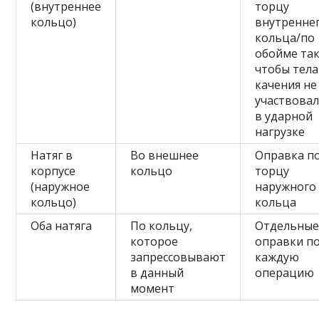
(внутреннее
торцу
кольцо)
внутренне
кольца/по
обойме так
чтобы тела
качения не
участвова
в ударной
нагрузке
Натяг в
Во внешнее
Оправка п
корпусе
кольцо
торцу
(наружное
наружного
кольцо)
кольца
Оба натяга
По кольцу,
Отдельны
которое
оправки п
запрессовывают
каждую
в данный
операцию
момент