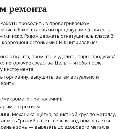
м ремонта
Работы проводить в проветриваемом
ление в баке штатными процедурами (если есть
чники искр. Рядом держать огнетушитель класса B.
 и коррозионностойкими СИЗ: нитриловые/
ина открыта, промыть и удалить пары: продувка/
ко негорючие средства. Цель — чтобы после
ну инструмента.
 горловину, высушить, затем визуально и
ерить:
н/микрометр при наличии);
тарым покрытием.
лла.
Механика: щётка, зачистной круг по металлу,
тавлять “рыжий налёт” нельзя: под ним остаётся
квозные зоны — вырезать до здорового металла.