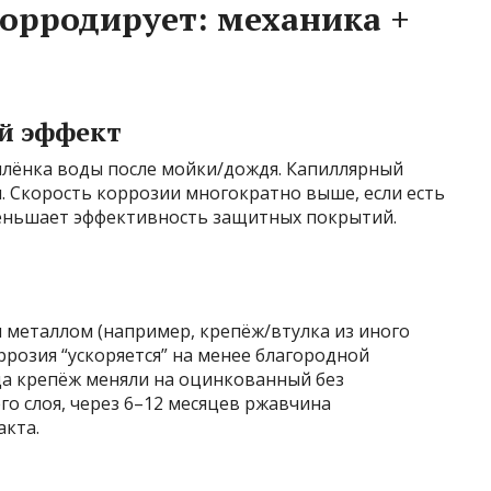
орродирует: механика +
й эффект
плёнка воды после мойки/дождя. Капиллярный
. Скорость коррозии многократно выше, если есть
уменьшает эффективность защитных покрытий.
м металлом (например, крепёж/втулка из иного
оррозия “ускоряется” на менее благородной
да крепёж меняли на оцинкованный без
о слоя, через 6–12 месяцев ржавчина
акта.