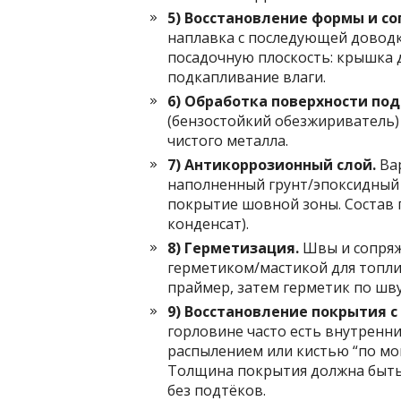
5) Восстановление формы и с
наплавка с последующей доводк
посадочную плоскость: крышка д
подкапливание влаги.
6) Обработка поверхности под
(бензостойкий обезжириватель) 
чистого металла.
7) Антикоррозионный слой.
Вар
наполненный грунт/эпоксидный 
покрытие шовной зоны. Состав 
конденсат).
8) Герметизация.
Швы и сопряж
герметиком/мастикой для топлив
праймер, затем герметик по шв
9) Восстановление покрытия с
горловине часто есть внутренн
распылением или кистью “по мо
Толщина покрытия должна быть д
без подтёков.