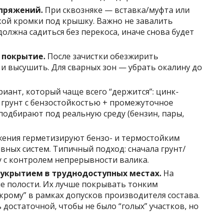
опряжений.
При сквозняке — вставка/муфта или
ой кромки под крышку. Важно не завалить
олжна садиться без перекоса, иначе снова будет
 покрытие.
После зачистки обезжирить
и высушить. Для сварных зон — убрать окалину до
иант, который чаще всего “держится”: цинк-
грунт с бензостойкостью + промежуточное
подбирают под реальную среду (бензин, пары,
ения герметизируют бензо- и термостойким
ных систем. Типичный подход: сначала грунт/
у с контролем непрерывности валика.
 укрытием в труднодоступных местах.
На
ие полости. Их лучше покрывать тонким
крому” в рамках допусков производителя состава.
остаточной, чтобы не было “голых” участков, но