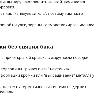
циклы нарушают защитный слой, начинается
оррозия.
ет как “каплеуловитель”, поэтому там часто
зиной (втулки, экраны, гермовставки): гальваника
и без снятия бака
на при открытой крышке в жару/после поездки —
ек.
горловины, “рыжая пыль” на стенках.
еформации кромки или “выкрашивание” металла у
ые тесты герметичности: система не держит
оканалы.