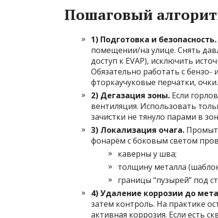
Пошаговый алгорит
1) Подготовка и безопасность.
помещении/на улице. Снять дав
доступ к EVAP), исключить исто
Обязательно работать с бензо-
фторкаучуковые перчатки, очки.
2) Дегазация зоны.
Если горлов
вентиляция. Использовать толь
зачистки не тянуло парами в зо
3) Локализация очага.
Промыть
фонарём с боковым светом пров
каверны у шва;
толщину металла (шабло
границы “пузырей” под с
4) Удаление коррозии до мета
затем контроль. На практике ос
активная коррозия. Если есть с