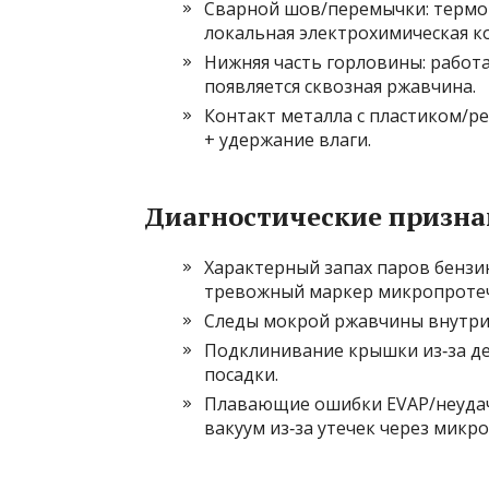
Сварной шов/перемычки: термо
локальная электрохимическая к
Нижняя часть горловины: работа
появляется сквозная ржавчина.
Контакт металла с пластиком/ре
+ удержание влаги.
Диагностические признак
Характерный запах паров бензи
тревожный маркер микропротеч
Следы мокрой ржавчины внутри 
Подклинивание крышки из‑за д
посадки.
Плавающие ошибки EVAP/неудачн
вакуум из‑за утечек через микр